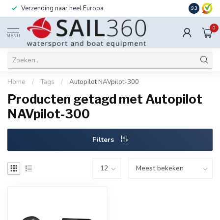
Verzending naar heel Europa
Ook instal
9.3
0
MENU
Home
/
Tags
/
Autopilot NAVpilot-300
Producten getagd met Autopilot
NAVpilot-300
Filters