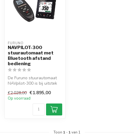
FURUNO
NAVPILOT-300
stuurautomaat met
Bluetooth afstand
bediening
De Furuno stuurautomaat
NAVpilot-300 is bij uitstek
geschikt voor kleine en mid...
€1.895,00
€2.028,00
Op voorraad
Toon
1
-
1
van 1