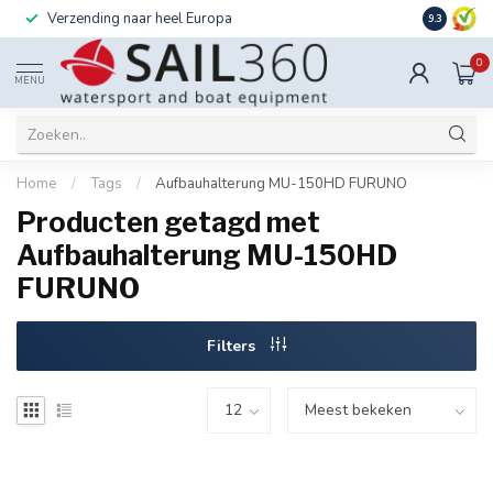
Verzending naar heel Europa
Ook instal
9.3
0
MENU
Home
/
Tags
/
Aufbauhalterung MU-150HD FURUNO
Producten getagd met
Aufbauhalterung MU-150HD
FURUNO
Filters