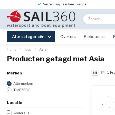
Verzending naar heel Europa
Alle categorieën
Over ons
Pakketdeals
Home
/
Tags
/
Asia
Producten getagd met Asia
1
Pro
Merken
Alle merken
TIMEZERO
Locatie
Anders
(1)