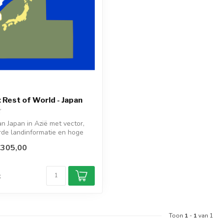
Rest of World - Japan
 Japan in Azië met vector,
rde landinformatie en hoge
€305,00
d
k
Toon
1
-
1
van 1