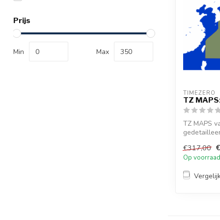
Prijs
Min
Max
TIMEZERO 
TZ MAPS: 
TZ MAPS van
gedetaillee
reso...
€317,00
Op voorraa
Vergelij