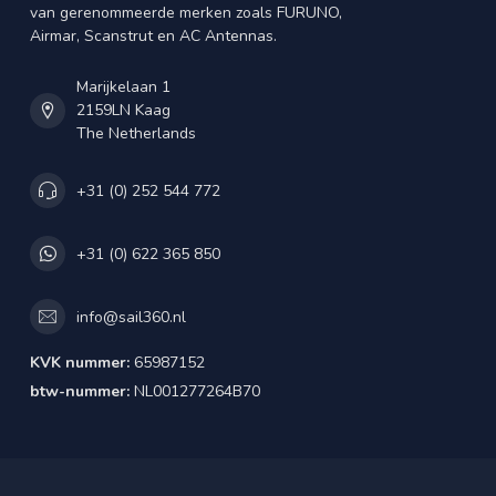
van gerenommeerde merken zoals FURUNO,
Airmar, Scanstrut en AC Antennas.
Marijkelaan 1
2159LN Kaag
The Netherlands
+31 (0) 252 544 772
+31 (0) 622 365 850
info@sail360.nl
KVK nummer:
65987152
btw-nummer:
NL001277264B70