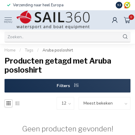
Verzending naar heel Europa
Ook instal
9.3
0
MENU
Home
/
Tags
/
Aruba posloshirt
Producten getagd met Aruba
posloshirt
Filters
Geen producten gevonden!