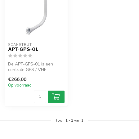
SCANSTRUT
APT-GPS-01
De APT-GPS-01 is een
centrale GPS / VHF
antennestang met 1” x 14
€266,00
TPI schroefdraa...
Op voorraad
Toon
1
-
1
van 1