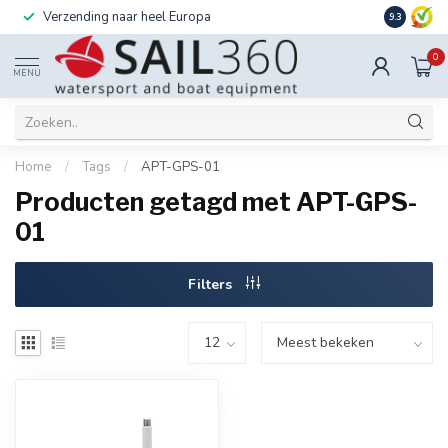
Verzending naar heel Europa
Ook instal
9.3
0
MENU
Home
/
Tags
/
APT-GPS-01
Producten getagd met APT-GPS-
01
Filters