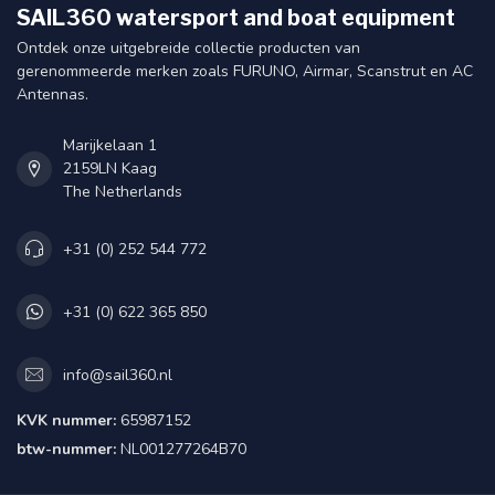
SAIL360 watersport and boat equipment
Ontdek onze uitgebreide collectie producten van
gerenommeerde merken zoals FURUNO, Airmar, Scanstrut en AC
Antennas.
Marijkelaan 1
2159LN Kaag
The Netherlands
+31 (0) 252 544 772
+31 (0) 622 365 850
info@sail360.nl
KVK nummer:
65987152
btw-nummer:
NL001277264B70