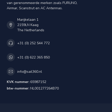
van gerenommeerde merken zoals FURUNO,
Airmar, Scanstrut en AC Antennas.
Marijkelaan 1
2159LN Kaag
The Netherlands
+31 (0) 252 544 772
+31 (0) 622 365 850
info@sail360.nl
KVK nummer:
65987152
btw-nummer:
NL001277264B70