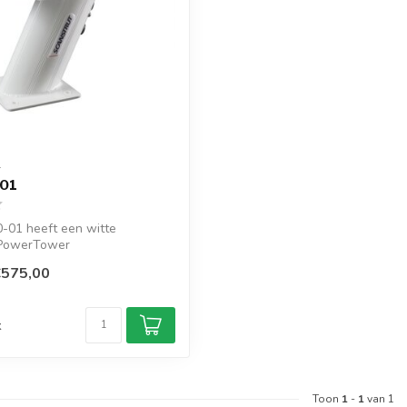
T
-01
-01 heeft een witte
 PowerTower
ellend 250mm / 10"...
€575,00
d
k
Toon
1
-
1
van 1