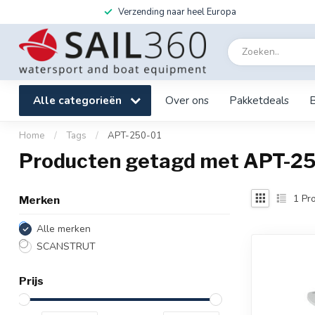
Verzending naar heel Europa
Alle categorieën
Over ons
Pakketdeals
Home
/
Tags
/
APT-250-01
Producten getagd met APT-2
1
Pro
Merken
Alle merken
SCANSTRUT
Prijs