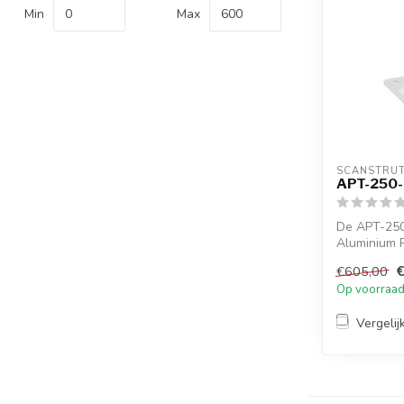
Min
Max
SCANSTRU
APT-250
De APT-250
Aluminium
achteroverh
€605,00
Op voorraa
Vergelij