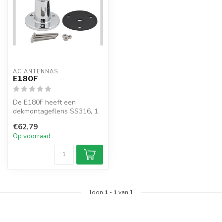
AC ANTENNAS
E180F
De E180F heeft een
dekmontageflens SS316, 1
1/4” 11TPI mannelijk
€62,79
Op voorraad
Toon
1
-
1
van 1