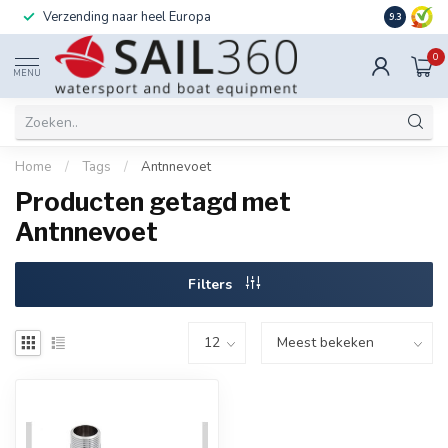
Verzending naar heel Europa
Ook instal
9.3
0
MENU
Home
/
Tags
/
Antnnevoet
Producten getagd met
Antnnevoet
Filters