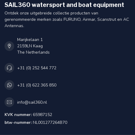
SAIL360 watersport and boat equipment
Ontdek onze uitgebreide collectie producten van
gerenommeerde merken zoals FURUNO, Airmar, Scanstrut en AC
Antennas.
Marijkelaan 1
2159LN Kaag
The Netherlands
+31 (0) 252 544 772
+31 (0) 622 365 850
info@sail360.nl
KVK nummer:
65987152
btw-nummer:
NL001277264B70