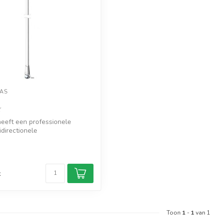
AS
eeft een professionele
directionele
enne inclusi...
d
k
Toon
1
-
1
van 1