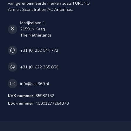
van gerenommeerde merken zoals FURUNO,
Airmar, Scanstrut en AC Antennas.
Marijkelaan 1
2159LN Kaag
The Netherlands
+31 (0) 252 544 772
+31 (0) 622 365 850
info@sail360.nl
KVK nummer:
65987152
btw-nummer:
NL001277264B70