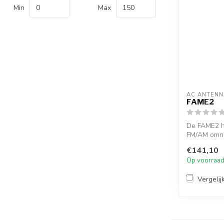
Min
Max
AC ANTENN
FAME2
De FAME2 h
FM/AM omni
glasvezelant
€141,10
Op voorraa
Vergelij