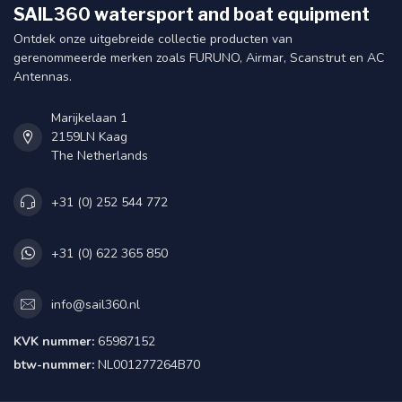
SAIL360 watersport and boat equipment
Ontdek onze uitgebreide collectie producten van
gerenommeerde merken zoals FURUNO, Airmar, Scanstrut en AC
Antennas.
Marijkelaan 1
2159LN Kaag
The Netherlands
+31 (0) 252 544 772
+31 (0) 622 365 850
info@sail360.nl
KVK nummer:
65987152
btw-nummer:
NL001277264B70