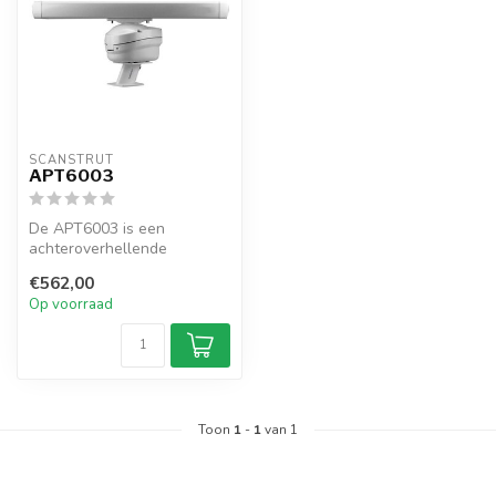
SCANSTRUT
APT6003
De APT6003 is een
achteroverhellende
aluminium PowerTower voor
€562,00
open array-radars...
Op voorraad
Toon
1
-
1
van 1