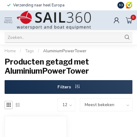
Verzending naar heel Europa
Ook instal
9.3
0
MENU
Home
/
Tags
/
AluminiumPowerTower
Producten getagd met
AluminiumPowerTower
Filters