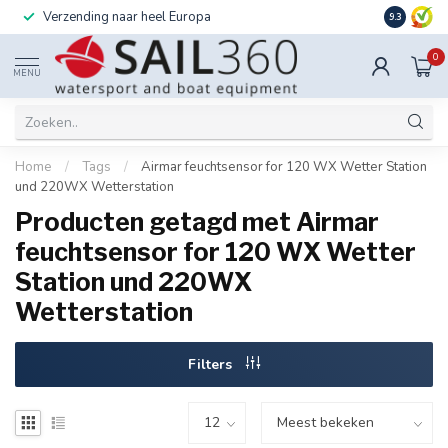
Verzending naar heel Europa
Ook instal
9.3
0
MENU
Home
/
Tags
/
Airmar feuchtsensor for 120 WX Wetter Station
und 220WX Wetterstation
Producten getagd met Airmar
feuchtsensor for 120 WX Wetter
Station und 220WX
Wetterstation
Filters