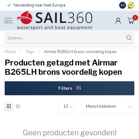
Verzending naar heel Europa
Ook instal
9.3
0
MENU
Home
/
Tags
/
Airmar B265LH brons voordelig kopen
Producten getagd met Airmar
B265LH brons voordelig kopen
Filters
Geen producten gevonden!