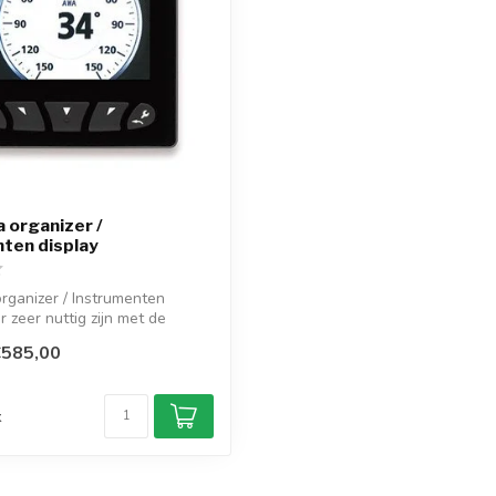
a organizer /
ten display
organizer / Instrumenten
r zeer nuttig zijn met de
€585,00
d
k