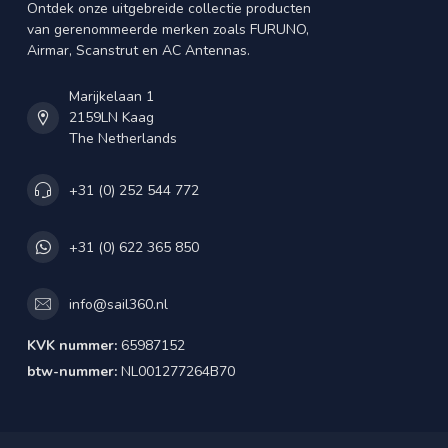
Ontdek onze uitgebreide collectie producten
van gerenommeerde merken zoals FURUNO,
Airmar, Scanstrut en AC Antennas.
Marijkelaan 1
2159LN Kaag
The Netherlands
+31 (0) 252 544 772
+31 (0) 622 365 850
info@sail360.nl
KVK nummer:
65987152
btw-nummer:
NL001277264B70