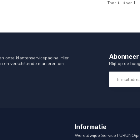
Toon
1
-
1
van 1
Abonneer 
n onze klantenservicepagina. Hier
Blijf op de hoo
en en verschillende manieren om
Informatie
Wereldwijde Service FURUNO/p