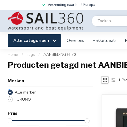
Verzending naar heel Europa
Alle categorieën
Over ons
Pakketdeals
Home
/
Tags
/
AANBIEDING FI-70
Producten getagd met AANBI
1
Pro
Merken
Alle merken
FURUNO
Prijs