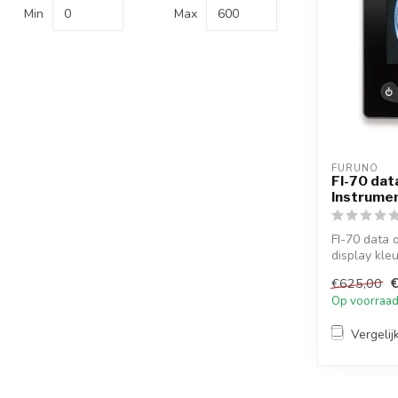
Min
Max
FURUNO
FI-70 dat
Instrumen
FI-70 data 
display kleu
juiste...
€625,00
Op voorraa
Vergelij