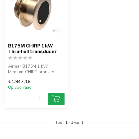
B175M CHIRP 1 kW
Thru‑hull transducer
Airmar B175M 1 kW
Medium-CHIRP bronzen
doorvoertransducer, 83–135
€1.947,18
kHz. Levert st...
Op voorraad
Toon
1
-
1
van 1