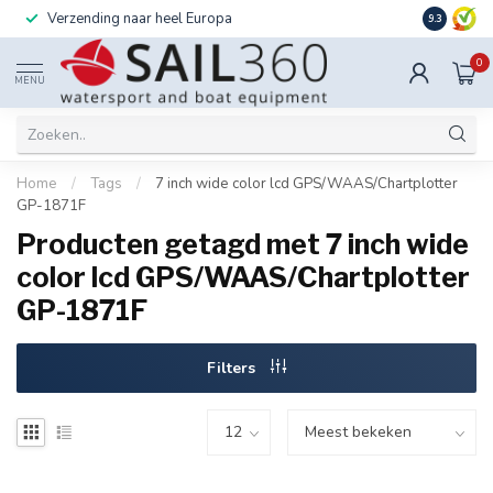
Verzending naar heel Europa
Ook instal
9.3
0
MENU
Home
/
Tags
/
7 inch wide color lcd GPS/WAAS/Chartplotter
GP-1871F
Producten getagd met 7 inch wide
color lcd GPS/WAAS/Chartplotter
GP-1871F
Filters