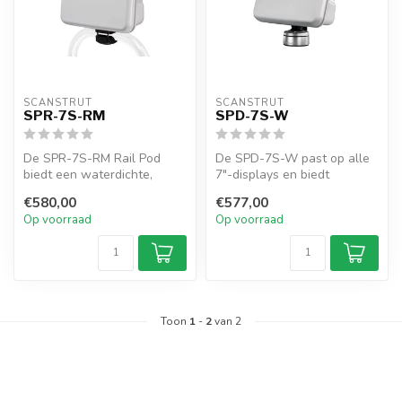
SCANSTRUT
SCANSTRUT
SPR-7S-RM
SPD-7S-W
De SPR-7S-RM Rail Pod
De SPD-7S-W past op alle
biedt een waterdichte,
7"-displays en biedt
veilige en ruimtebesparende
gemakkelijke montage op
€580,00
€577,00
montage...
elk vlak o...
Op voorraad
Op voorraad
Toon
1
-
2
van 2