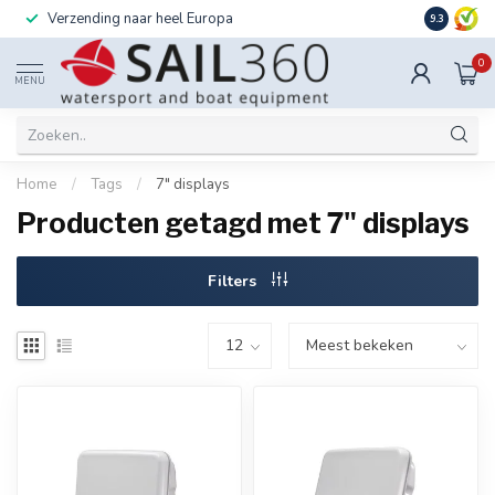
Verzending naar heel Europa
Ook instal
9.3
0
MENU
Home
/
Tags
/
7" displays
Producten getagd met 7" displays
Filters