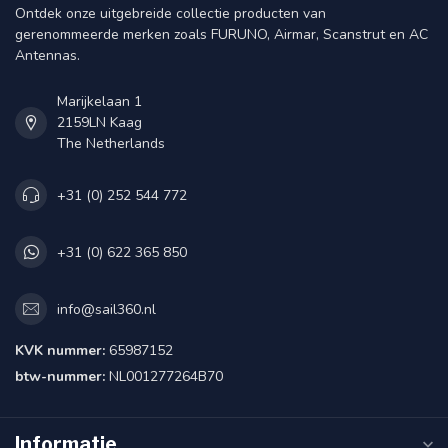
Ontdek onze uitgebreide collectie producten van
gerenommeerde merken zoals FURUNO, Airmar, Scanstrut en AC
Antennas.
Marijkelaan 1
2159LN Kaag
The Netherlands
+31 (0) 252 544 772
+31 (0) 622 365 850
info@sail360.nl
KVK nummer:
65987152
btw-nummer:
NL001277264B70
Informatie