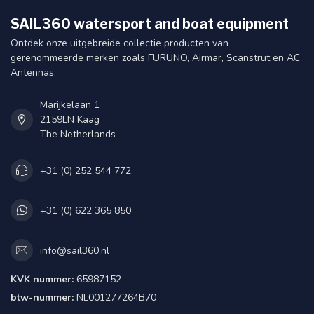
SAIL360 watersport and boat equipment
Ontdek onze uitgebreide collectie producten van
gerenommeerde merken zoals FURUNO, Airmar, Scanstrut en AC
Antennas.
Marijkelaan 1
2159LN Kaag
The Netherlands
+31 (0) 252 544 772
+31 (0) 622 365 850
info@sail360.nl
KVK nummer:
65987152
btw-nummer:
NL001277264B70