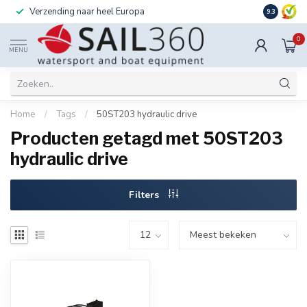
Verzending naar heel Europa
Ook instal
9.3
0
MENU
Home
/
Tags
/
50ST203 hydraulic drive
Producten getagd met 50ST203
hydraulic drive
Filters