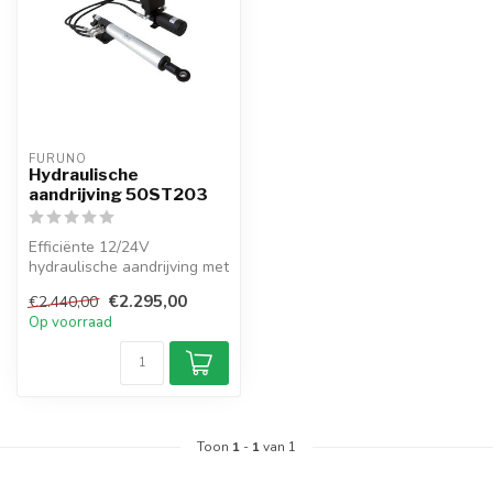
FURUNO
Hydraulische
aandrijving 50ST203
Efficiënte 12/24V
hydraulische aandrijving met
700 kg stuwkracht en 3
€2.295,00
€2.440,00
L/min debi...
Op voorraad
Toon
1
-
1
van 1