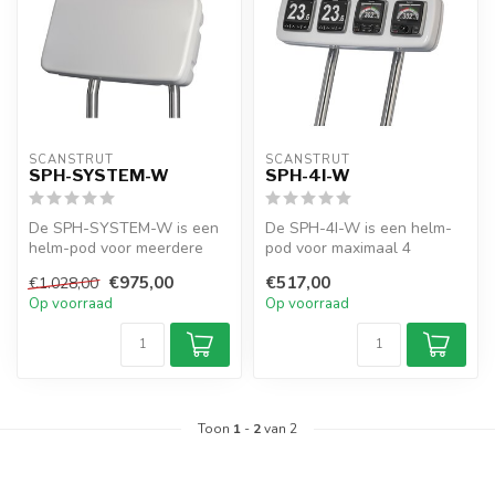
SCANSTRUT
SCANSTRUT
SPH-SYSTEM-W
SPH-4I-W
De SPH-SYSTEM-W is een
De SPH-4I-W is een helm-
helm-pod voor meerdere
pod voor maximaal 4
displays. Voor 8" + 4
instrumenten. Biedt
€975,00
€517,00
€1.028,00
instrumenten...
waterdichte mont...
Op voorraad
Op voorraad
Toon
1
-
2
van 2