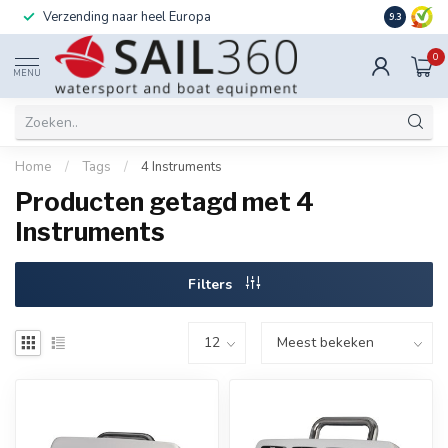
Verzending naar heel Europa
Ook instal
9.3
0
MENU
Home
/
Tags
/
4 Instruments
Producten getagd met 4
Instruments
Filters