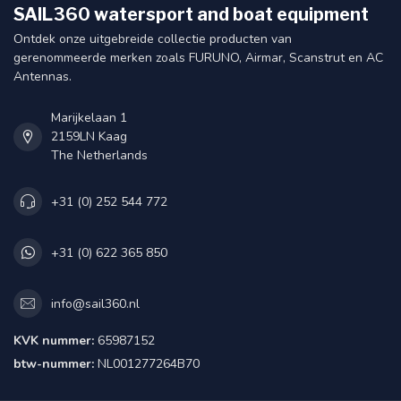
SAIL360 watersport and boat equipment
Ontdek onze uitgebreide collectie producten van
gerenommeerde merken zoals FURUNO, Airmar, Scanstrut en AC
Antennas.
Marijkelaan 1
2159LN Kaag
The Netherlands
+31 (0) 252 544 772
+31 (0) 622 365 850
info@sail360.nl
KVK nummer:
65987152
btw-nummer:
NL001277264B70