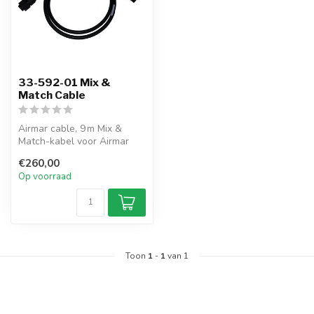
33-592-01 Mix &
Match Cable
Airmar cable, 9 m Mix &
Match-kabel voor Airmar
600W transducers, geschikt
€260,00
voor ...
Op voorraad
Toon
1
-
1
van 1