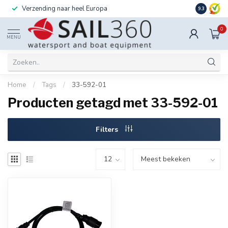
Verzending naar heel Europa
Ook instal
9.3
0
MENU
Home
/
Tags
/
33-592-01
Producten getagd met 33-592-01
Filters