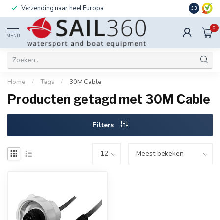
Verzending naar heel Europa
Ook instal
9.3
0
MENU
Home
/
Tags
/
30M Cable
Producten getagd met 30M Cable
Filters