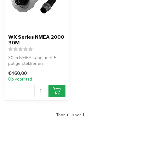
WX Series NMEA 2000
30M
30 m NMEA kabel met 5-
polige stekker en
ingebouwde
€460,00
terminatieweerstand.
Op voorraad
Speciaal...
Toon
1
-
1
van 1