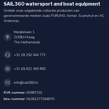
SAIL360 watersport and boat equipment
Ontdek onze uitgebreide collectie producten van
gerenommeerde merken zoals FURUNO, Airmar, Scanstrut en AC
Antennas.
Marijkelaan 1
2159LN Kaag
The Netherlands
+31 (0) 252 544 772
+31 (0) 622 365 850
info@sail360.nl
KVK nummer:
65987152
btw-nummer:
NL001277264B70