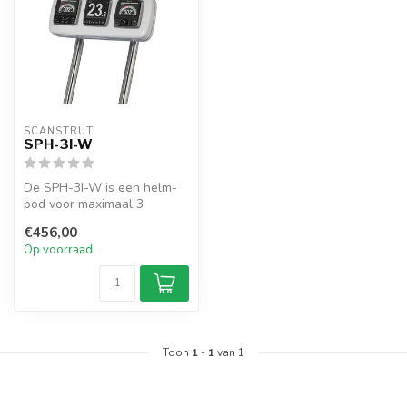
SCANSTRUT
SPH-3I-W
De SPH-3I-W is een helm-
pod voor maximaal 3
instrumenten. Biedt
€456,00
waterdichte mont...
Op voorraad
Toon
1
-
1
van 1