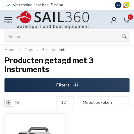
Verzending naar heel Europa
Ook instal
9.3
0
MENU
Home
/
Tags
/
3 Instruments
Producten getagd met 3
Instruments
Filters