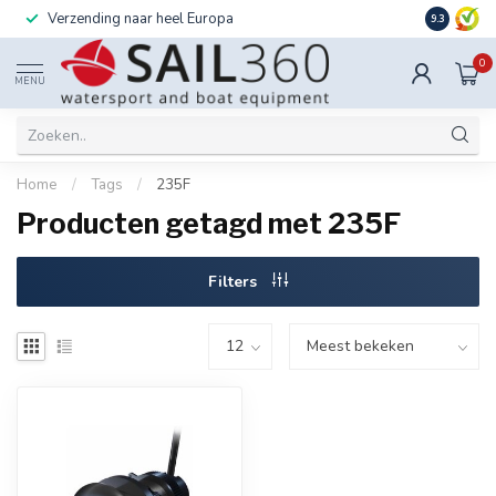
Verzending naar heel Europa
Ook instal
9.3
0
MENU
Home
/
Tags
/
235F
Producten getagd met 235F
Filters