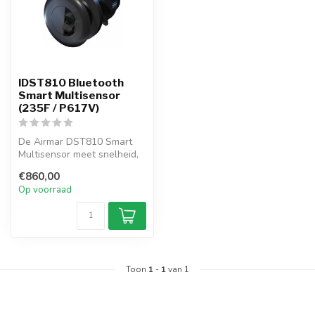
IDST810 Bluetooth
Smart Multisensor
(235F / P617V)
De Airmar DST810 Smart
Multisensor meet snelheid,
diepte & temperatuur en
€860,00
verbin...
Op voorraad
Toon
1
-
1
van 1