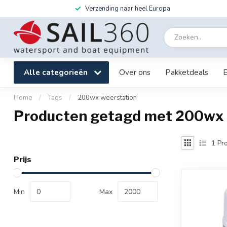
Verzending naar heel Europa
Alle categorieën
Over ons
Pakketdeals
Home
/
Tags
/
200wx weerstation
Producten getagd met 200wx 
1
Pro
Prijs
Min
Max