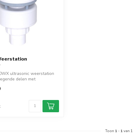
eerstation
WX ultrasonic weerstation
egende delen met
 GPS,3...
0
d
k
Toon
1
-
1
van 1