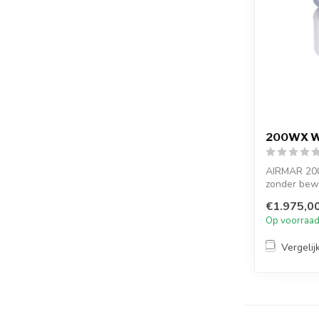
200WX W
AIRMAR 200
zonder bew
ingebouwde
€1.975,0
Op voorraa
Vergelij