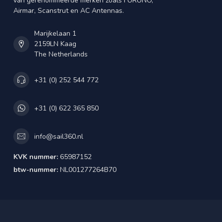
van gerenommeerde merken zoals FURUNO,
Airmar, Scanstrut en AC Antennas.
Marijkelaan 1
2159LN Kaag
The Netherlands
+31 (0) 252 544 772
+31 (0) 622 365 850
info@sail360.nl
KVK nummer:
65987152
btw-nummer:
NL001277264B70