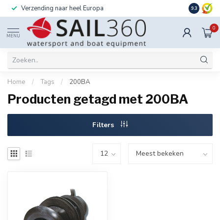
Verzending naar heel Europa
Ook instal
9.3
0
MENU
Home
/
Tags
/
200BA
Producten getagd met 200BA
Filters