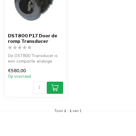
DST800 P17 Door de
romp Transducer
De DST800 Transducer is
een compacte analoge
door-romp transducer voor
€580,00
diepte, s...
Op voorraad
Toon
1
-
1
van 1