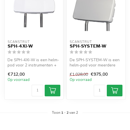
SCANSTRUT
SCANSTRUT
SPH-4XI-W
SPH-SYSTEM-W
De SPH-4XI-W is een helm-
De SPH-SYSTEM-W is een
pod voor 2 instrumenten +
helm-pod voor meerdere
7"-display. Biedt
displays. Voor 8" + 4
€712,00
€975,00
€1.028,00
waterdichte...
instrumenten...
Op voorraad
Op voorraad
Toon
1
-
2
van 2