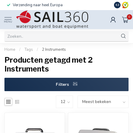
Verzending naar heel Europa
Ook instal
9.3
0
MENU
Home
/
Tags
/
2 Instruments
Producten getagd met 2
Instruments
Filters