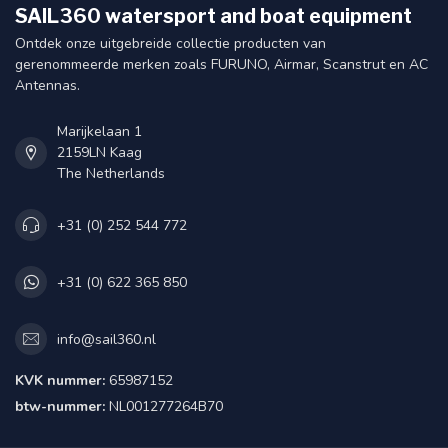
SAIL360 watersport and boat equipment
Ontdek onze uitgebreide collectie producten van
gerenommeerde merken zoals FURUNO, Airmar, Scanstrut en AC
Antennas.
Marijkelaan 1
2159LN Kaag
The Netherlands
+31 (0) 252 544 772
+31 (0) 622 365 850
info@sail360.nl
KVK nummer:
65987152
btw-nummer:
NL001277264B70