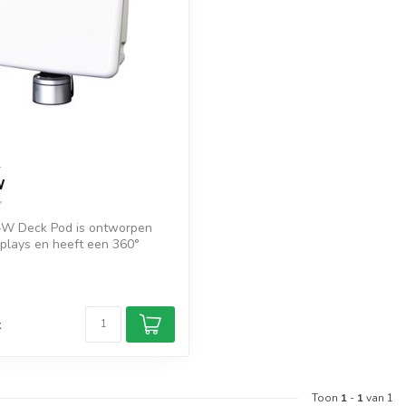
T
W
W Deck Pod is ontworpen
splays en heeft een 360°
d
k
Toon
1
-
1
van 1