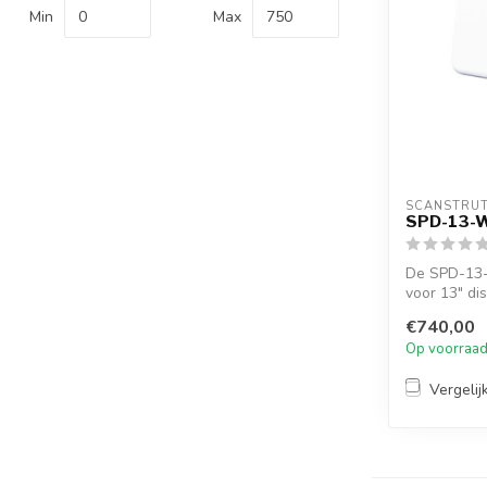
Min
Max
SCANSTRU
SPD-13-
De SPD-13-
voor 13" di
draaibare ...
€740,00
Op voorraa
Vergelij