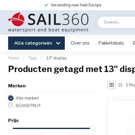
Verzending naar heel Europa
Alle categorieën
Over ons
Pakketdeals
Home
/
Tags
/
13" display
Producten getagd met 13" dis
1
Pro
Merken
Alle merken
SCANSTRUT
Prijs