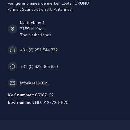
van gerenommeerde merken zoals FURUNO,
Airmar, Scanstrut en AC Antennas.
Marijkelaan 1
2159LN Kaag
The Netherlands
+31 (0) 252 544 772
+31 (0) 622 365 850
info@sail360.nl
KVK nummer:
65987152
btw-nummer:
NL001277264B70