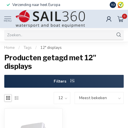
Verzending naar heel Europa
Ook instal
9.3
0
MENU
Home
/
Tags
/
12" displays
Producten getagd met 12"
displays
Filters