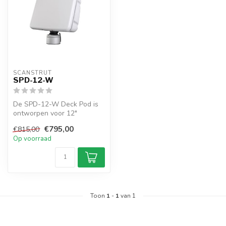
SCANSTRUT
SPD-12-W
De SPD-12-W Deck Pod is
ontworpen voor 12"
displays en heeft een 360°
€795,00
€815,00
draaibare ...
Op voorraad
Toon
1
-
1
van 1