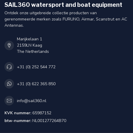
SAIL360 watersport and boat equipment
Ontdek onze uitgebreide collectie producten van
gerenommeerde merken zoals FURUNO, Airmar, Scanstrut en AC
Antennas.
Marijkelaan 1
2159LN Kaag
The Netherlands
+31 (0) 252 544 772
+31 (0) 622 365 850
info@sail360.nl
KVK nummer:
65987152
btw-nummer:
NL001277264B70