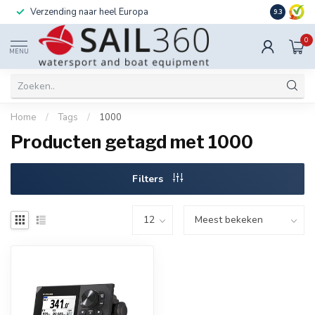
Verzending naar heel Europa
Ook instal
9.3
0
MENU
Home
/
Tags
/
1000
Producten getagd met 1000
Filters