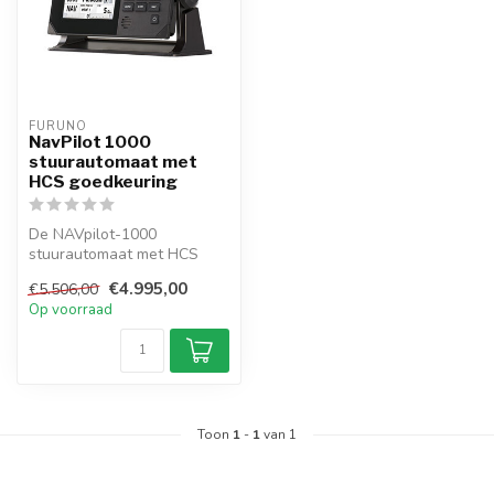
FURUNO
NavPilot 1000
stuurautomaat met
HCS goedkeuring
De NAVpilot-1000
stuurautomaat met HCS
goedkeuring Heading
€4.995,00
€5.506,00
Control System voor...
Op voorraad
Toon
1
-
1
van 1