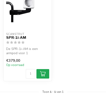
SCANSTRUT
SPR-1i-AM
De SPR-1i-AM is een
armpod voor 1
standaardinstrument. Past
€379,00
op 25–33,7 mm buizen...
Op voorraad
Toon
1
-
1
van 1