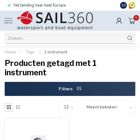
Verzending naar heel Europa
Ook instal
9.3
0
MENU
Home
/
Tags
/
1 instrument
Producten getagd met 1
instrument
Filters