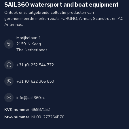
SAIL360 watersport and boat equipment
Ontdek onze uitgebreide collectie producten van
gerenommeerde merken zoals FURUNO, Airmar, Scanstrut en AC
Antennas.
Marijkelaan 1
2159LN Kaag
The Netherlands
+31 (0) 252 544 772
+31 (0) 622 365 850
info@sail360.nl
KVK nummer:
65987152
btw-nummer:
NL001277264B70