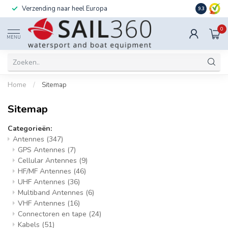
Verzending naar heel Europa
Ook instal
9.3
0
MENU
Home
/
Sitemap
Sitemap
Categorieën:
Antennes
(347)
GPS Antennes
(7)
Cellular Antennes
(9)
HF/MF Antennes
(46)
UHF Antennes
(36)
Multiband Antennes
(6)
VHF Antennes
(16)
Connectoren en tape
(24)
Kabels
(51)