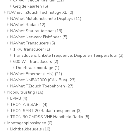
C-MAP Vector Kaarten
(22)
Getijde kaarten
(6)
NAVnet TZtouch Technology XL
(0)
NAVnet Multifunctionele Displays
(11)
NAVnet Radar
(12)
NAVnet Stuurautomaat
(13)
NAVnet Netwerk Fishfinder
(5)
NAVnet Transducers
(5)
1 Kw transducer
(1)
Transducers, Enkele Frequentie, Diepte en Temperatuur
(3)
600 W - transducers
(2)
Doorbraak montage
(1)
NAVnet Ethernet (LAN)
(21)
NAVnet NMEA2000 (CAN Bus)
(23)
NAVnet TZtouch Toebehoren
(27)
Nooduitrusting
(16)
EPIRB
(4)
TRON AIS SART
(4)
TRON SART 20 RadarTransponder
(3)
TRON 30 GMDSS VHF Handheld Radio
(5)
Montageoplossingen
(0)
Lichtbalkbeugels
(10)