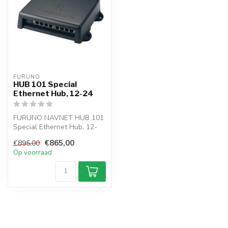
FURUNO
HUB 101 Special
Ethernet Hub, 12-24
FURUNO NAVNET HUB 101
Special Ethernet Hub, 12-
24. De HUB101 van Furuno
€865,00
€895,00
is een ...
Op voorraad