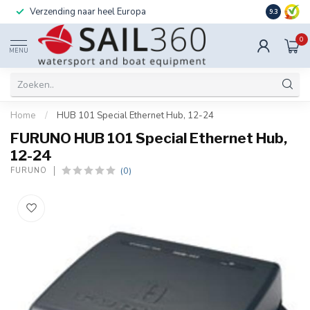
Verzending naar heel Europa
Ook instal
9.3
0
MENU
Home
/
HUB 101 Special Ethernet Hub, 12-24
FURUNO HUB 101 Special Ethernet Hub,
12-24
(0)
FURUNO