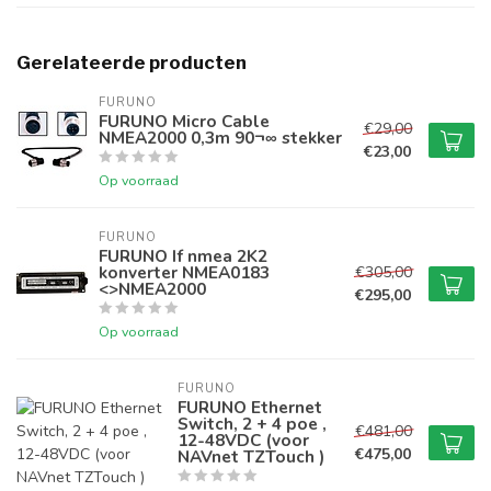
Gerelateerde producten
FURUNO
FURUNO Micro Cable
€29,00
NMEA2000 0,3m 90¬∞ stekker
€23,00
Op voorraad
FURUNO
FURUNO If nmea 2K2
konverter NMEA0183
€305,00
<>NMEA2000
€295,00
Op voorraad
FURUNO
FURUNO Ethernet
Switch, 2 + 4 poe ,
€481,00
12-48VDC (voor
€475,00
NAVnet TZTouch )