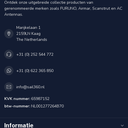
Ontdek onze uitgebreide collectie producten van
gerenommeerde merken zoals FURUNO, Airmar, Scanstrut en AC
Antennas.
Marijkelaan 1
2159LN Kaag
The Netherlands
+31 (0) 252 544 772
+31 (0) 622 365 850
info@sail360.nl
KVK nummer:
65987152
btw-nummer:
NL001277264B70
Informatie