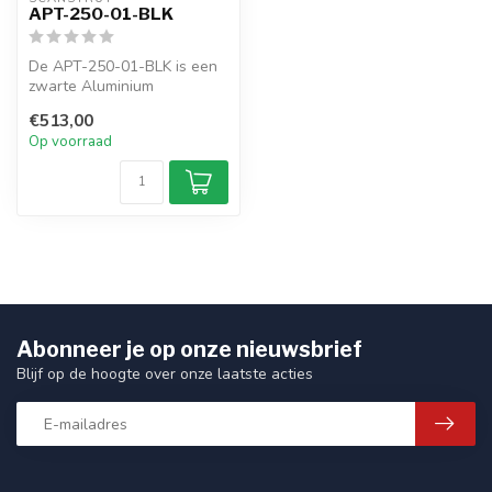
APT-250-01-BLK
De APT-250-01-BLK is een
zwarte Aluminium
PowerTower
€513,00
achteroverhellend 250mm /
Op voorraad
1...
Abonneer je op onze nieuwsbrief
Blijf op de hoogte over onze laatste acties