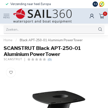
Verzending naar heel Europa
Ook instal
9.3
0
MENU
Home
/
Black APT-250-01 Aluminium PowerTower
SCANSTRUT Black APT-250-01
Aluminium PowerTower
(0)
SCANSTRUT