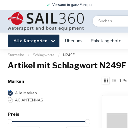
Versand in ganz Europa
Alle Kategorien
Uber uns
Paketangebote
Startseite
/
Schlagworte
/
N249F
Artikel mit Schlagwort N249F
1
Pro
Marken
Alle Marken
AC ANTENNAS
Preis