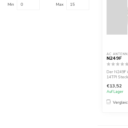
Min
Max
AC ANTENN
N249F
Der N249F i
14TPI Stec
€13,52
Auf Lager
Verglei