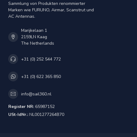
Sammlung von Produkten renommierter
Marken wie FURUNO, Airmar, Scanstrut und
AC Antennas.
Marijkelaan 1
2159LN Kaag
The Netherlands
+31 (0) 252 544 772
+31 (0) 622 365 850
info@sail360.nl
Register NR:
65987152
USt-IdNr.:
NL001277264B70