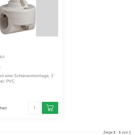
AS
st eine Schienenmontage, 1“
ker, PVC
chen
Zeige
1
-
1
von 1