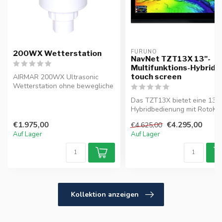
FURUNO
200WX Wetterstation
NavNet TZT13X 13"-
Multifunktions-Hybrid-
touch screen
AIRMAR 200WX Ultrasonic
Wetterstation ohne bewegliche
Teile Wetterstation mit ei...
Das TZT13X bietet eine 13,3
Hybridbedienung mit RotoK
, einen eingebauten 1k...
€1.975,00
€4.295,00
€4.625,00
Auf Lager
Auf Lager
Kollektion anzeigen