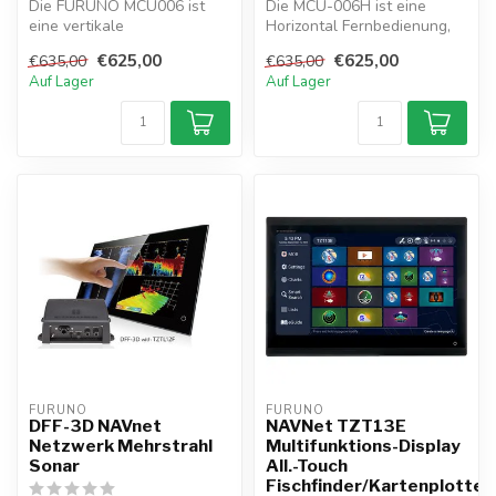
Die FURUNO MCU006 ist
Die MCU-006H ist eine
eine vertikale
Horizontal Fernbedienung,
Fernbedienung, die sich
die sich ideal für die
€625,00
€625,00
€635,00
€635,00
ideal für die gleic...
gleichzei...
Auf Lager
Auf Lager
FURUNO
FURUNO
DFF-3D NAVnet
NAVNet TZT13E
Netzwerk Mehrstrahl
Multifunktions-Display
Sonar
All.-Touch
Fischfinder/Kartenplotter