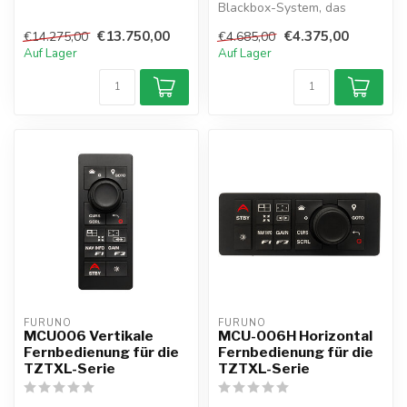
vollständige externe
Blackbox-System, das
Integration. Das ...
praktisch mit jedem Monitor
€13.750,00
€4.375,00
€14.275,00
€4.685,00
kombinier...
Auf Lager
Auf Lager
FURUNO
FURUNO
MCU006 Vertikale
MCU-006H Horizontal
Fernbedienung für die
Fernbedienung für die
TZTXL-Serie
TZTXL-Serie