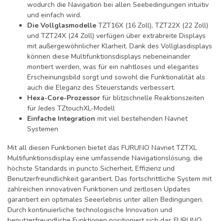
wodurch die Navigation bei allen Seebedingungen intuitiv
und einfach wird.
Die Vollglasmodelle
TZT16X (16 Zoll), TZT22X (22 Zoll)
und TZT24X (24 Zoll) verfügen über extrabreite Displays
mit außergewöhnlicher Klarheit. Dank des Vollglasdisplays
können diese Multifunktionsdisplays nebeneinander
montiert werden, was für ein nahtloses und elegantes
Erscheinungsbild sorgt und sowohl die Funktionalität als
auch die Eleganz des Steuerstands verbessert.
Hexa-Core-Prozessor
für blitzschnelle Reaktionszeiten
für Jedes TZtouchXL-Modell
Einfache Integration
mit viel bestehenden Navnet
Systemen
Mit all diesen Funktionen bietet das FURUNO Navnet TZTXL
Multifunktionsdisplay eine umfassende Navigationslösung, die
höchste Standards in puncto Sicherheit, Effizienz und
Benutzerfreundlichkeit garantiert. Das fortschrittliche System mit
zahlreichen innovativen Funktionen und zeitlosen Updates
garantiert ein optimales Seeerlebnis unter allen Bedingungen.
Durch kontinuierliche technologische Innovation und
benutzerfreundliche Funktionen positioniert sich das FURUNO