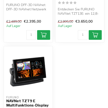
FURUNO DFF-3D NAVnet
DFF-3D NAVnet Netzwerk
Entdecken Sie FURUNO
Mehrstrahl Sonar. Dadurch
NAVNet TZT13E: ein 12,8-
können Sie...
Zoll-Multitouch-Display mit
€2.395,00
€3.650,00
€2.489,00
€3.995,00
Full-HD...
Auf Lager
Auf Lager
FURUNO
NAVNet TZT9 E
Multifunktions-Display