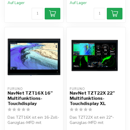
Auf Lager
Auf Lager
FURUNO
FURUNO
NavNet TZT16X 16”
NavNet TZT22X 22”
Multifunktions-
Multifunktions-
Touchdisplay
Touchdisplay XL
Das TZT16X ist ein 16-Zoll-
Das TZT22X ist ein 22"-
Ganzglas-MFD mit
Ganzglas-MFD mit
Touchscreen für Jachten,
Schwerpunkt auf