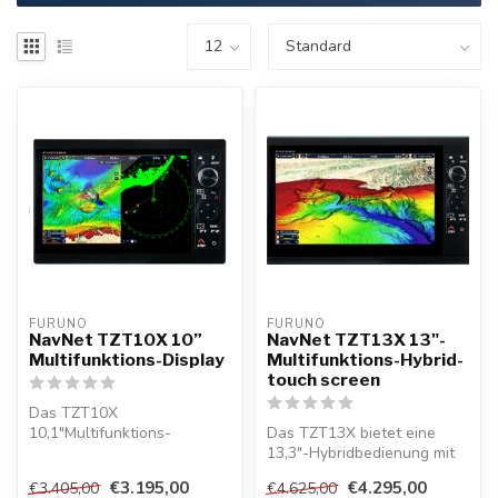
FURUNO
FURUNO
NavNet TZT10X 10”
NavNet TZT13X 13"-
Multifunktions-Display
Multifunktions-Hybrid-
touch screen
Das TZT10X
10,1"Multifunktions-
Das TZT13X bietet eine
Touchdisplay hat eine
13,3"-Hybridbedienung mit
Hybrid Bedienung mit
RotoKey™ , einen
€3.195,00
€4.295,00
€3.405,00
€4.625,00
Touch...
eingebauten 1k...