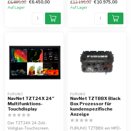
€6.450,00
€10.975,00
€6.885,00
€12.195,00
eingebautem...
Netzwerkkonnektivität, s...
Auf Lager
Auf Lager
FURUNO
FURUNO
NavNet TZT24X 24”
NavNet TZTBBX Black
Multifunktions-
Box Prozessor für
Touchdisplay
kundenspezifische
Anzeige
Der TZT24X 24-Zoll-
Vollglas-Touchscreen,
FURUNO TZTBBX ein MFD-