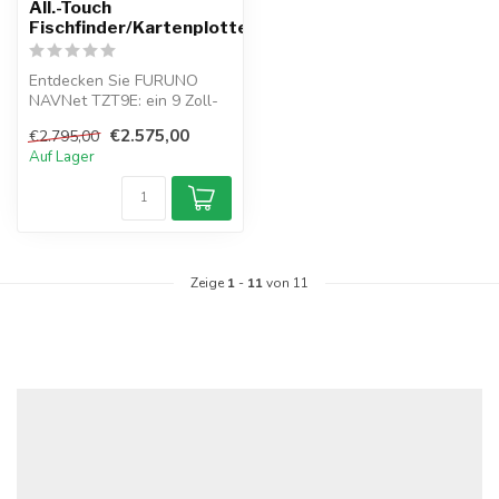
All.-Touch
Fischfinder/Kartenplotter
Entdecken Sie FURUNO
NAVNet TZT9E: ein 9 Zoll-
Multitouch-Display mit Full-
€2.575,00
€2.795,00
HD-Auf...
Auf Lager
Zeige
1
-
11
von 11