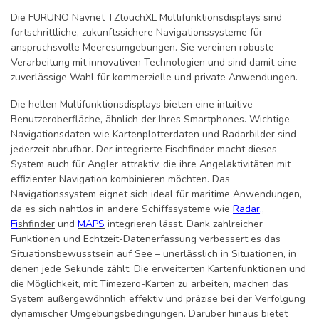
Die FURUNO Navnet TZtouchXL Multifunktionsdisplays sind
fortschrittliche, zukunftssichere Navigationssysteme für
anspruchsvolle Meeresumgebungen. Sie vereinen robuste
Verarbeitung mit innovativen Technologien und sind damit eine
zuverlässige Wahl für kommerzielle und private Anwendungen.
Die hellen Multifunktionsdisplays bieten eine intuitive
Benutzeroberfläche, ähnlich der Ihres Smartphones. Wichtige
Navigationsdaten wie Kartenplotterdaten und Radarbilder sind
jederzeit abrufbar. Der integrierte Fischfinder macht dieses
System auch für Angler attraktiv, die ihre Angelaktivitäten mit
effizienter Navigation kombinieren möchten. Das
Navigationssystem eignet sich ideal für maritime Anwendungen,
da es sich nahtlos in andere Schiffssysteme wie
Radar
,
,
Fi
shfinder
und
MAPS
integrieren lässt. Dank zahlreicher
Funktionen und Echtzeit-Datenerfassung verbessert es das
Situationsbewusstsein auf See – unerlässlich in Situationen, in
denen jede Sekunde zählt. Die erweiterten Kartenfunktionen und
die Möglichkeit, mit Timezero-Karten zu arbeiten, machen das
System außergewöhnlich effektiv und präzise bei der Verfolgung
dynamischer Umgebungsbedingungen. Darüber hinaus bietet