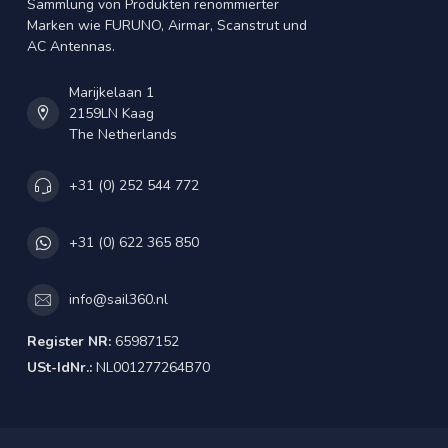
Sammlung von Produkten renommierter
Marken wie FURUNO, Airmar, Scanstrut und
AC Antennas.
Marijkelaan 1
2159LN Kaag
The Netherlands
+31 (0) 252 544 772
+31 (0) 622 365 850
info@sail360.nl
Register NR:
65987152
USt-IdNr.:
NL001277264B70