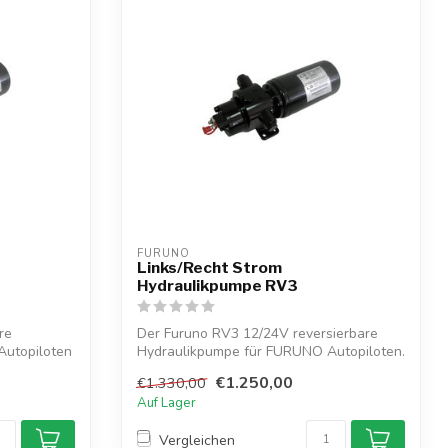
FURUNO
Links/Recht Strom
Hydraulikpumpe RV3
re
Der Furuno RV3 12/24V reversierbare
Autopiloten
Hydraulikpumpe für FURUNO Autopiloten.
650cc...
€1.250,00
€1.330,00
Auf Lager
Vergleichen