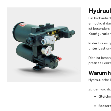
Hydraul
Ein hydraulis
ermöglicht da
ist besonders
Konfiguratio
In der Praxis
unter Last
und
Dies ist beso
präzises Lenk
Warum hy
Hydraulische 
Zu den wichti
Gleich
Bessere