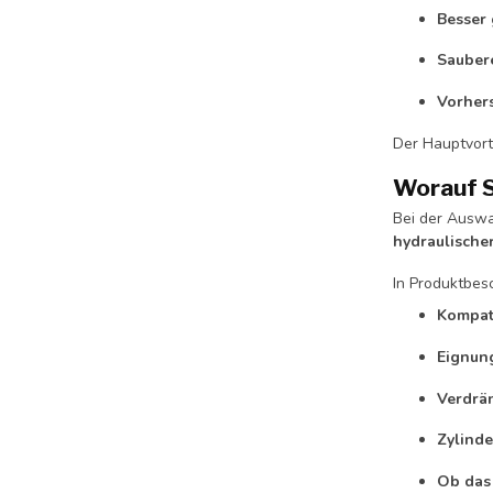
Besser 
Saubere
Vorher
Der Hauptvorte
Worauf S
Bei der Auswa
hydraulischer
In Produktbesc
Kompati
Eignun
Verdrä
Zylinde
Ob das 