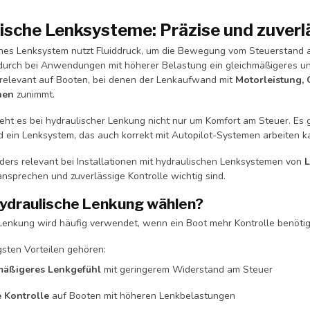
ische Lenksysteme: Präzise und zuverläs
ches Lenksystem nutzt Fluiddruck, um die Bewegung vom Steuerstand 
durch bei Anwendungen mit höherer Belastung ein gleichmäßigeres und
 relevant auf Booten, bei denen der Lenkaufwand mit
Motorleistung, 
nen
zunimmt.
 geht es bei hydraulischer Lenkung nicht nur um Komfort am Steuer. Es
 ein Lenksystem, das auch korrekt mit Autopilot-Systemen arbeiten kann
nders relevant bei Installationen mit hydraulischen Lenksystemen von
L
ansprechen und zuverlässige Kontrolle wichtig sind.
draulische Lenkung wählen?
Lenkung wird häufig verwendet, wenn ein Boot mehr Kontrolle benötig
gsten Vorteilen gehören:
mäßigeres Lenkgefühl
mit geringerem Widerstand am Steuer
 Kontrolle
auf Booten mit höheren Lenkbelastungen