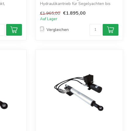
kt,
Hydraulikantrieb für Segelyachten bis
13,5 m. Kompak...
€1.895,00
€1.965,00
Auf Lager
Vergleichen