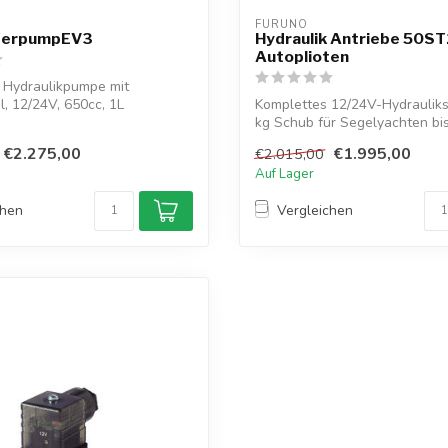
FURUNO
ferpumpEV3
Hydraulik Antriebe 50ST
Autoplioten
 Hydraulikpumpe mit
l, 12/24V, 650cc, 1L
Komplettes 12/24V-Hydrauliks
nd ei...
kg Schub für Segelyachten bi
Kompa...
€2.275,00
€1.995,00
€2.015,00
Auf Lager
chen
Vergleichen