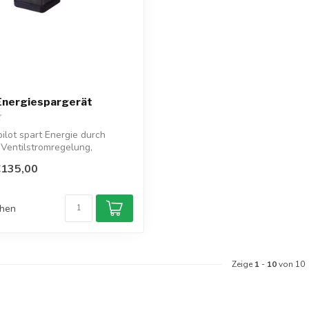
 Energiespargerät
ilot spart Energie durch
e Ventilstromregelung,
€135,00
chen
Zeige
1
-
10
von 10