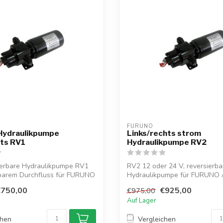
FURUNO
ydraulikpumpe
Links/rechts strom
hts RV1
Hydraulikpumpe RV2
ierbare Hydraulikpumpe RV1
RV2 12 oder 24 V, reversierba
llbarem Durchfluss für FURUNO
Hydraulikpumpe für FURUNO 
mit 432cc ...
€750,00
€925,00
€975,00
Auf Lager
chen
Vergleichen