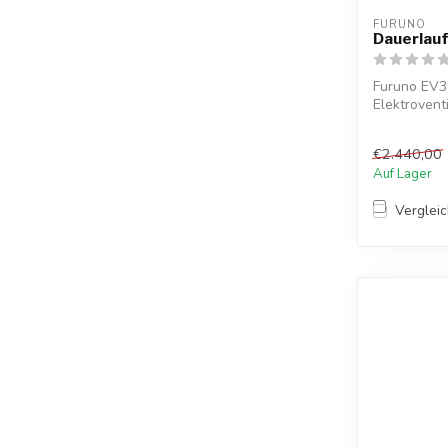
FURUNO
Dauerlau
Furuno EV3
Elektroventi
Ölbehälter u
€2.440,00
Auf Lager
Verglei