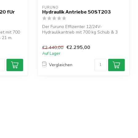
FURUNO
20 fUr
Hydraulik Antriebe 50ST203
Der Furuno Effizienter 12/24V-
et mit 700
Hydraulikantrieb mit 700 kg Schub & 3
s 21 m.
L/min Durchf...
€2.295,00
€2.440,00
Auf Lager
Vergleichen