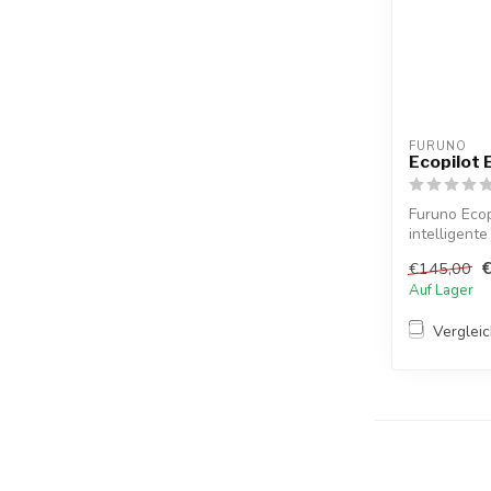
FURUNO
Ecopilot
Furuno Ecop
intelligent
reduziert ...
€145,00
Auf Lager
Verglei