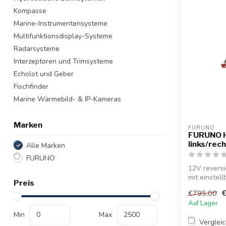
Kompasse
Marine-Instrumentensysteme
Multifunktionsdisplay-Systeme
Radarsysteme
Interzeptoren und Trimsysteme
Echolot und Geber
Fischfinder
Marine Wärmebild- & IP-Kameras
Marken
FURUNO
FURUNO H
links/rec
Alle Marken
FURUNO
12V revers
mit einste
Preis
Aut...
€795,00
Auf Lager
Min
Max
Verglei