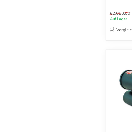
12/24V, ...
€2.010,00
Auf Lager
Verglei