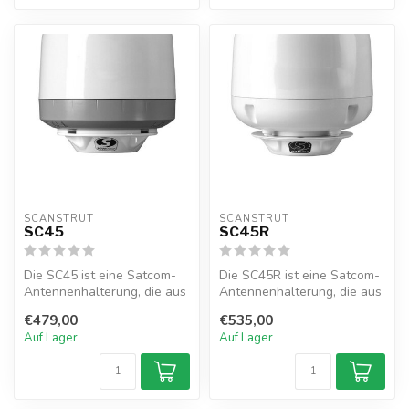
SCANSTRUT
SCANSTRUT
SC45
SC45R
Die SC45 ist eine Satcom-
Die SC45R ist eine Satcom-
Antennenhalterung, die aus
Antennenhalterung, die aus
einem einzigen Stück GFK-
einem einzigen Stück GFK-
€479,00
€535,00
For...
Fo...
Auf Lager
Auf Lager