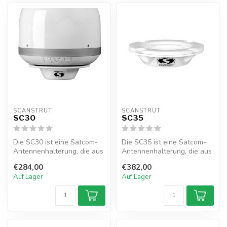
SCANSTRUT
SCANSTRUT
SC30
SC35
Die SC30 ist eine Satcom-
Die SC35 ist eine Satcom-
Antennenhalterung, die aus
Antennenhalterung, die aus
einem Stück GFK-
einem einzigen Stück GFK-
€284,00
€382,00
Verbundmater...
Ver...
Auf Lager
Auf Lager