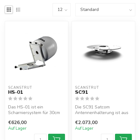
SCANSTRUT
SCANSTRUT
HS-01
SC91
Das HS-01 ist ein
Die SC91 Satcom
Scharniersystem für 30cm
Antennenhalterung ist aus
Satcoms. Das
316er Edelstahl gefertigt,
€626,00
€2.073,00
Scharniersystem ermöglic...
hochglanzpo...
Auf Lager
Auf Lager