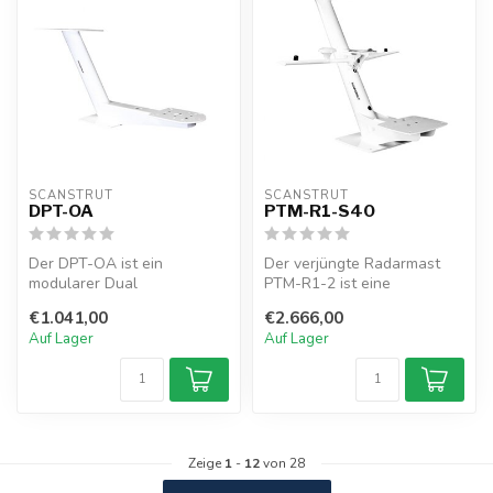
SCANSTRUT
SCANSTRUT
DPT-OA
PTM-R1-S40
Der DPT-OA ist ein
Der verjüngte Radarmast
modularer Dual
PTM-R1-2 ist eine
PowerTower, der für Ihr
Kombinationshalterung für
€1.041,00
€2.666,00
Open-Array-Radar mit S...
Radar, Satel...
Auf Lager
Auf Lager
Zeige
1
-
12
von 28