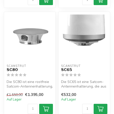
SCANSTRUT
SCANSTRUT
SC80
SC65
Die SC80 ist eine rostfreie
Die SC65 ist eine Satcom-
Satcom-Antennenhalterung,
Antennenhalterung, die aus
die über ein Kabeldurchfüh...
einem einzigen Stück GFK-
€1.395,00
€532,00
€1.550,00
For...
Auf Lager
Auf Lager