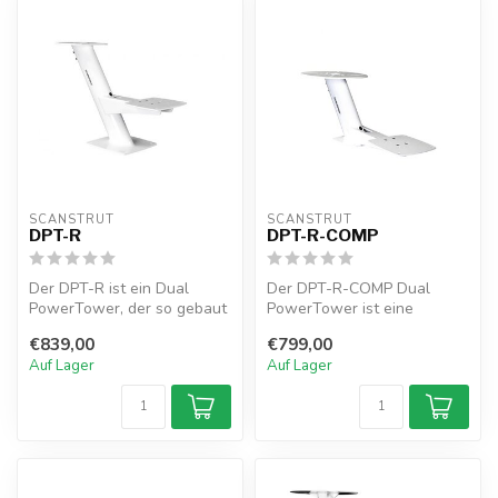
SCANSTRUT
SCANSTRUT
DPT-R
DPT-R-COMP
Der DPT-R ist ein Dual
Der DPT-R-COMP Dual
PowerTower, der so gebaut
PowerTower ist eine
ist, dass er Ihr Radar mit
kompakte Strebe, die für Ihr
€839,00
€799,00
eine...
Radar mit S...
Auf Lager
Auf Lager