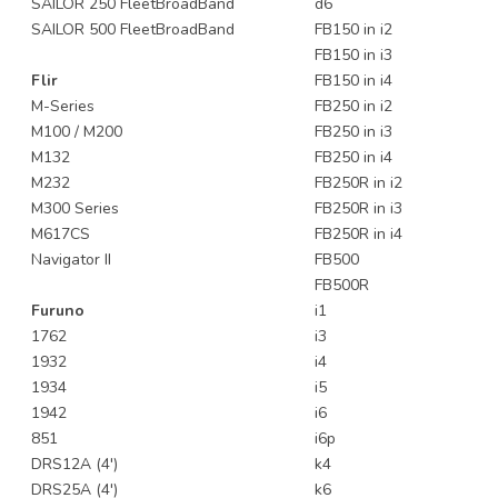
SAILOR 250 FleetBroadBand
d6
SAILOR 500 FleetBroadBand
FB150 in i2
FB150 in i3
Flir
FB150 in i4
M-Series
FB250 in i2
M100 / M200
FB250 in i3
M132
FB250 in i4
M232
FB250R in i2
M300 Series
FB250R in i3
M617CS
FB250R in i4
Navigator II
FB500
FB500R
Furuno
i1
1762
i3
1932
i4
1934
i5
1942
i6
851
i6p
DRS12A (4')
k4
DRS25A (4')
k6