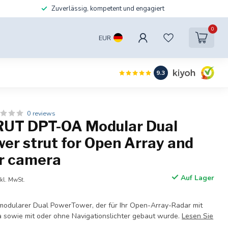
Zuverlässig, kompetent und engagiert
0
EUR
9.3
0 reviews
UT DPT-OA Modular Dual
er strut for Open Array and
r camera
Auf Lager
nkl. MwSt.
modularer Dual PowerTower, der für Ihr Open-Array-Radar mit
 sowie mit oder ohne Navigationslichter gebaut wurde.
Lesen Sie