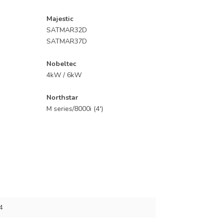
Majestic
SATMAR32D
SATMAR37D
Nobeltec
4kW / 6kW
Northstar
M series/8000i (4')
4