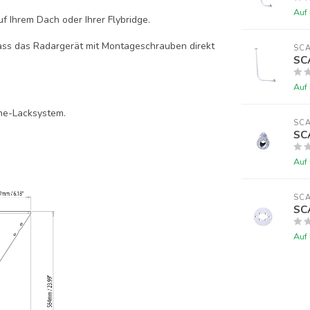
Auf
f Ihrem Dach oder Ihrer Flybridge.
ass das Radargerät mit Montageschrauben direkt
SC
SC
Auf
ine-Lacksystem.
SC
SC
Auf
SC
SC
Auf