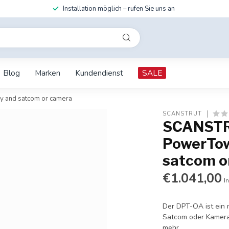
Installation möglich – rufen Sie uns an
Blog
Marken
Kundendienst
SALE
y and satcom or camera
SCANSTRUT
SCANSTR
PowerTow
satcom o
€1.041,00
I
Der DPT-OA ist ein 
Satcom oder Kamera
mehr
.