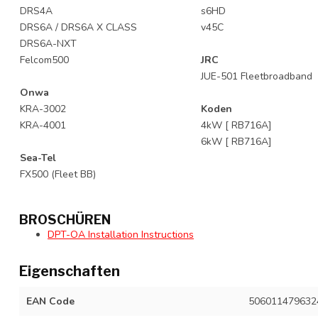
DRS4A
s6HD
DRS6A / DRS6A X CLASS
v45C
DRS6A-NXT
Felcom500
JRC
JUE-501 Fleetbroadband
Onwa
KRA-3002
Koden
KRA-4001
4kW [ RB716A]
6kW [ RB716A]
Sea-Tel
FX500 (Fleet BB)
BROSCHÜREN
DPT-OA Installation Instructions
Eigenschaften
EAN Code
506011479632