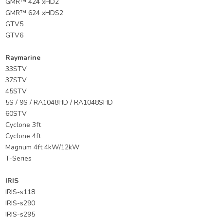
GMR™ 424 xHD2
GMR™ 624 xHDS2
GTV5
GTV6
Raymarine
33STV
37STV
45STV
5S / 9S / RA1048HD / RA1048SHD
60STV
Cyclone 3ft
Cyclone 4ft
Magnum 4ft 4kW/12kW
T-Series
IRIS
IRIS-s118
IRIS-s290
IRIS-s295