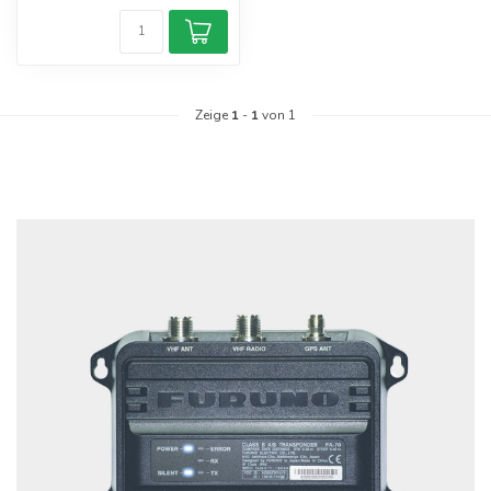
Zeige
1
-
1
von 1