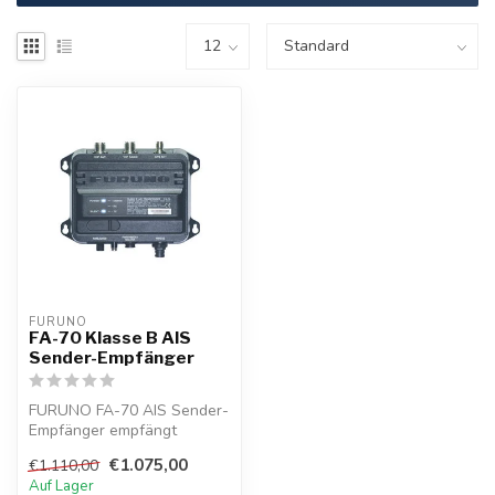
FURUNO
FA-70 Klasse B AIS
Sender-Empfänger
FURUNO FA-70 AIS Sender-
Empfänger empfängt
Navigations daten von mit
€1.075,00
€1.110,00
AIS-ausgerü...
Auf Lager