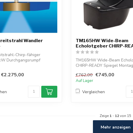
reitstrahl Wandler
TM165HW Wide-Beam
Echolotgeber CHIRP-RE
tstrahl-Chirp-fähiger
 kW Durchgangsrumpf
TM165HW Wide-Beam Echolo
CHIRP-READY Spiegel Monta
€2.275,00
€745,00
€762,00
Auf Lager
chen
Vergleichen
Zeige
1
-
12
von 15
Mehr anzeigen