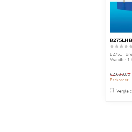
B275LH B
B275LH Brei
Wandler 1
Wandler
Mehr Ab...
€2.630,00
Backorder
Verglei