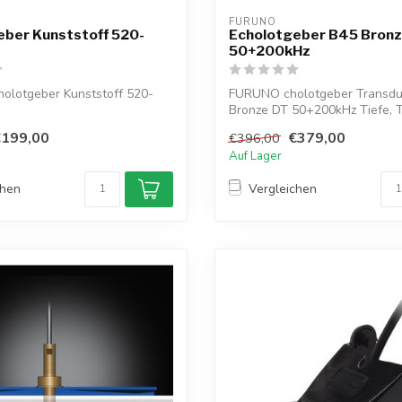
FURUNO
eber Kunststoff 520-
Echolotgeber B45 Bronz
50+200kHz
lotgeber Kunststoff 520-
FURUNO cholotgeber Transdu
Bronze DT 50+200kHz Tiefe, 
€199,00
€379,00
€396,00
Auf Lager
chen
Vergleichen