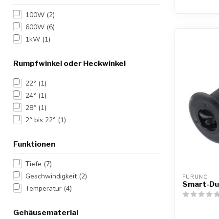
100W
(2)
600W
(6)
1kW
(1)
Rumpfwinkel oder Heckwinkel
22°
(1)
24°
(1)
28°
(1)
2° bis 22°
(1)
Funktionen
Tiefe
(7)
Geschwindigkeit
(2)
FURUNO
Smart-Du
Temperatur
(4)
Gehäusematerial