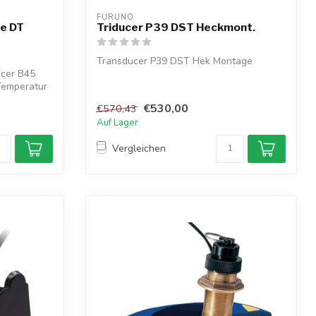
FURUNO
e DT
Triducer P39 DST Heckmont.
Transducer P39 DST Hek Montage
cer B45
Temperatur
€530,00
€570,43
Auf Lager
Vergleichen