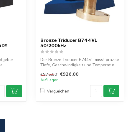
Bronze Triducer B744VL
ADY
50/200kHz
tgeber
Der Bronze Triducer B744VL misst präzise
ge
Tiefe, Geschwindigkeit und Temperatur
m...
€926,00
€975,00
Auf Lager
Vergleichen