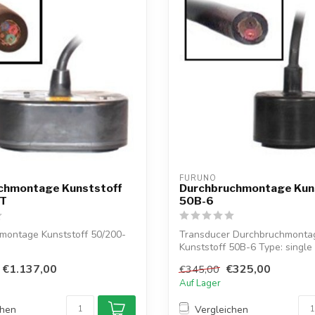
FURUNO
chmontage Kunststoff
Durchbruchmontage Kun
1T
50B-6
montage Kunststoff 50/200-
Transducer Durchbruchmonta
Kunststoff 50B-6 Type: single
€1.137,00
€325,00
€345,00
Zendverm...
Auf Lager
chen
Vergleichen