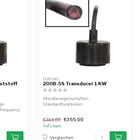
FURUNO
ststoff
200B-5S Transducer 1 KW
Wandlereigenschaften
ge
Standardfunktionen
 frequency
1 kW
200 kHz
€355,00
€365,00
8,5 Grad Abstrahlwinkel...
Auf Lager
Vergleichen