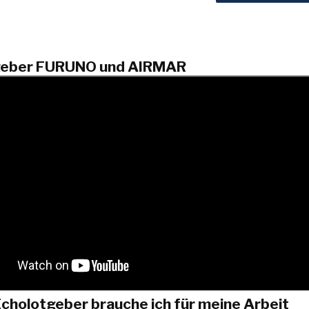
geber FURUNO und AIRMAR
cholotgeber brauche ich für meine Arbeit