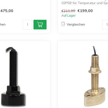
02PSB für Temperatur und S
€475,00
€199,00
€211,00
Auf Lager
chen
Vergleichen