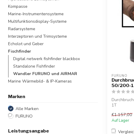
Kompasse
Marine-Instrumentensysteme
Multifunktionsdisplay-Systeme
Radarsysteme
Interzeptoren und Trimsysteme
Echolot und Geber
Fischfinder
Digital netwerk fishfinder blackbox
Standalone Fishfinder
Wandler FURUNO und AIRMAR
FURUNO
Durchbru
Marine Wärmebild- & IP-Kameras
50/200-
Marken
Durchbruch
1T
Alle Marken
€1.157,00
FURUNO
Auf Lager
Leistungsangabe
Verglei