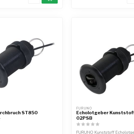
FURUNO
rchbruch ST850
Echolotgeber Kunststoff
02PSB
FURUNO Kunststoff Echolotge