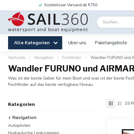
Kostenloser Versand ab €750
Alle Kategorien
Uber uns
Paketangebote
Startseite
/
Navigation
/
Fischfinder
/
Wandler FURUNO und 
Wandler FURUNO und AIRMA
Was ist der beste Geber für mein Boot und was ist der beste F
Fischfinder auf das beste verfügbare Niveau.
15
P
Kategorien
Navigation
Autopiloten
Hydraulische Lenksytemen