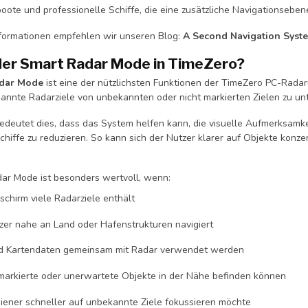
tboote und professionelle Schiffe, die eine zusätzliche Navigations
nformationen empfehlen wir unseren Blog:
A Second Navigation Syste
der Smart Radar Mode in TimeZero?
dar Mode
ist eine der nützlichsten Funktionen der TimeZero PC-Rada
annte Radarziele von unbekannten oder nicht markierten Zielen zu un
 bedeutet dies, dass das System helfen kann, die visuelle Aufmerksam
 Schiffe zu reduzieren. So kann sich der Nutzer klarer auf Objekte ko
ar Mode ist besonders wertvoll, wenn:
schirm viele Radarziele enthält
zer nahe an Land oder Hafenstrukturen navigiert
d Kartendaten gemeinsam mit Radar verwendet werden
markierte oder unerwartete Objekte in der Nähe befinden können
iener schneller auf unbekannte Ziele fokussieren möchte