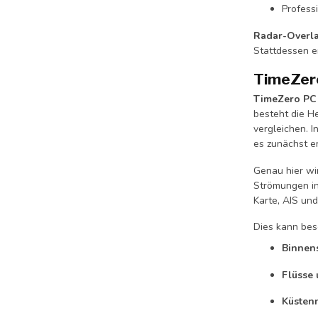
Profess
Radar-Overl
Stattdessen e
TimeZero
TimeZero PC
besteht die H
vergleichen. 
es zunächst er
Genau hier wi
Strömungen in
Karte, AIS un
Dies kann beso
Binnens
Flüsse
Küsten