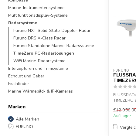
Kompasse
Marine-Instrumentensysteme
Multifunktionsdisplay-Systeme
Radarsysteme
Furuno NXT Solid-State-Doppler-Radar
Furuno DRS X-Class Radar
Furuno Standalone Marine-Radarsysteme
TimeZero PC-Radarlösungen
WiFi Marine-Radarsysteme
Interzeptoren und Trimsysteme
FURUNO
FLUSSRAD
Echolot und Geber
TIMEZER
Fischfinder
Marine Wärmebild- & IP-Kameras
FLUSSRADA
TIMEZERO s
Strahlantenn
Marken
€12.950,0
Auf Lager
Alle Marken
FURUNO
Verglei