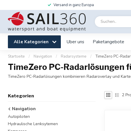
Versand in ganz Europa
Alle Kategorien
Uber uns
Paketangebote
Startseite
/
Navigation
/
Radarsysteme
/
TimeZero PC-Radar
TimeZero PC-Radarlösungen f
TimeZero PC-Radarlösungen kombinieren Radaroverlay und Kartenn
2
Pro
Kategorien
Navigation
Autopiloten
Hydraulische Lenksytemen