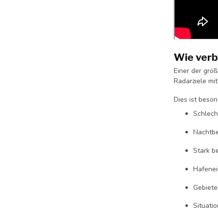
Wie verb
Einer der grö
Radarziele mit
Dies ist beson
Schlech
Nachtb
Stark b
Hafenei
Gebiete
Situati