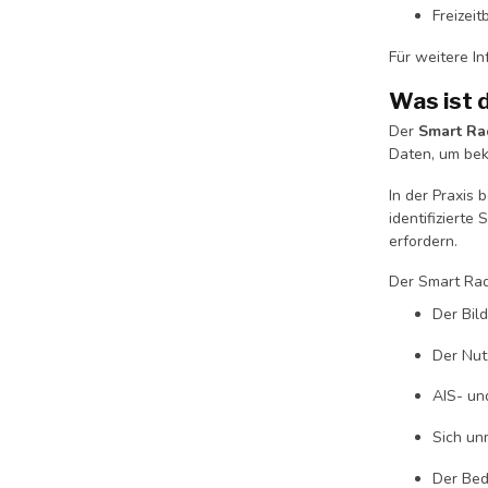
Freizei
Für weitere I
Was ist 
Der
Smart Ra
Daten, um bek
In der Praxis
identifizierte
erfordern.
Der Smart Rad
Der Bild
Der Nut
AIS- un
Sich un
Der Bed