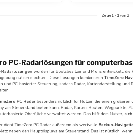
Zeige
1
-
2
von 2
o PC-Radarlösungen für computerbasi
-Radarlösungen
wurden für Bootsbesitzer und Profis entwickelt, die 
mgebung nutzen möchten. Diese Lösungen kombinieren
TimeZero Nav
ten und PC-basierter Steuerung, sodass Radar, Kartendarstellung un
iten.
imeZero PC Radar
besonders nützlich für Nutzer, die einen größeren 
ay am Steuerstand bieten kann. Radar, Karten, Routen, Wegpunkte, 
uterbasierte Oberfläche verwaltet werden. Das hilft dem Nutzer,
sich
zer dient TimeZero PC Radar außerdem als wertvolle
Backup-Navigati
platz neben den Hauptdisplays am Steuerstand. Das ist nützlich, wenn