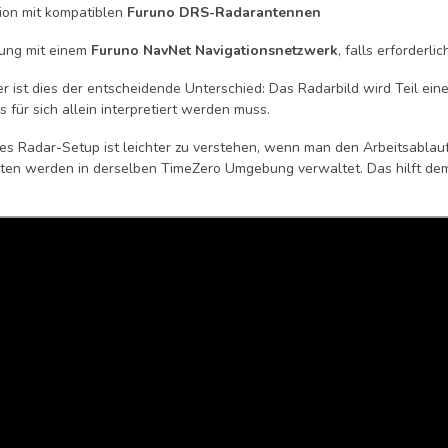
tion mit kompatiblen
Furuno DRS-Radarantennen
ung mit einem
Furuno NavNet Navigationsnetzwerk
, falls erforderlic
er ist dies der entscheidende Unterschied: Das Radarbild wird Teil ein
s für sich allein interpretiert werden muss.
tes Radar-Setup ist leichter zu verstehen, wenn man den Arbeitsablau
ten werden in derselben TimeZero Umgebung verwaltet. Das hilft dem