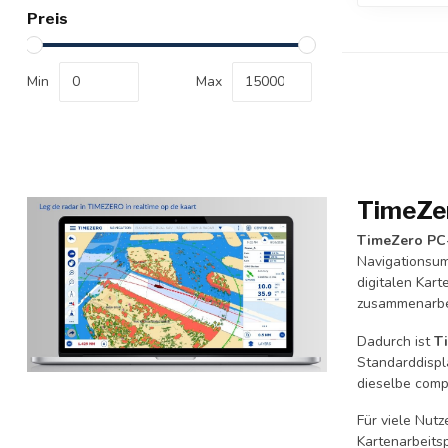
Preis
Min
Max
TimeZer
TimeZero PC
Navigationsu
digitalen Kar
zusammenarbe
Dadurch ist
T
Standarddispl
dieselbe comp
Für viele Nut
Kartenarbeits