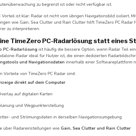
outenüberwachung zu begrenzt ist oder nicht verfügbar ist.
Vorteil ist klar: Radar ist nicht vom übrigen Navigationsbild isoliert. M
ngen wie Gain, Sea Clutter und Rain Clutter hilft TimeZero PC Radar 
er zu interpretieren.
ne TimeZero PC-Radarlösung statt eines S
o PC-Radarlösung
ist häufig die bessere Option, wenn Radar Teil ei
lone-Radar ideal für Nutzer ist, die einen dedizierten Radarbildschir
ungstools und Navigationsdaten
innerhalb einer Softwareplattform 
en Vorteile von TimeZero PC Radar sind:
nzeige direkt auf dem Computer
verlay auf digitalen Karten
lanung und Wegpunkterstellung
etter- und Strömungsdaten in derselben Navigationsumgebung
le über Radareinstellungen wie
Gain, Sea Clutter und Rain Clutter