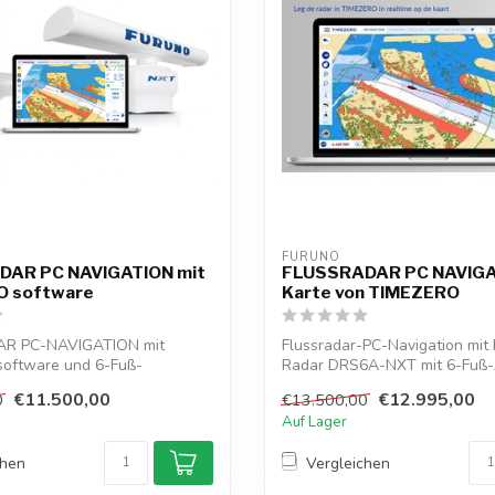
FURUNO
AR PC NAVIGATION mit
FLUSSRADAR PC NAVIGA
O software
Karte von TIMEZERO
R PC-NAVIGATION mit
Flussradar-PC-Navigation mi
oftware und 6-Fuß-
Radar DRS6A-NXT mit 6-Fuß
e, ideal zu...
und TIMEZE...
€11.500,00
€12.995,00
0
€13.500,00
Auf Lager
chen
Vergleichen