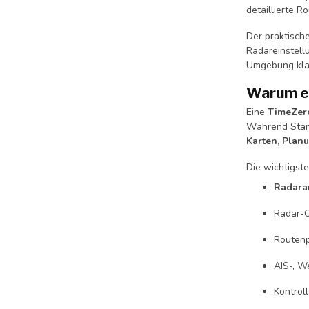
detaillierte R
Der praktische 
Radareinstellu
Umgebung klar
Warum ei
Eine
TimeZer
Während Standa
Karten, Plan
Die wichtigst
Radara
Radar-O
Routenp
AIS-, W
Kontrol