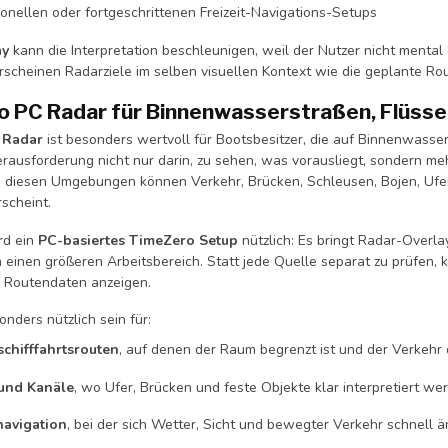
ionellen oder fortgeschrittenen Freizeit-Navigations-Setups
ay
kann die Interpretation beschleunigen, weil der Nutzer nicht mental
rscheinen Radarziele im selben visuellen Kontext wie die geplante Ro
 PC Radar für Binnenwasserstraßen, Flüsse
 Radar
ist besonders wertvoll für Bootsbesitzer, die auf Binnenwasse
erausforderung nicht nur darin, zu sehen, was vorausliegt, sondern me
In diesen Umgebungen können Verkehr, Brücken, Schleusen, Bojen, Uf
scheint.
rd ein
PC-basiertes TimeZero Setup
nützlich: Es bringt Radar-Overla
 einen größeren Arbeitsbereich. Statt jede Quelle separat zu prüfen,
d Routendaten anzeigen.
nders nützlich sein für:
chifffahrtsrouten
, auf denen der Raum begrenzt ist und der Verkehr 
 und Kanäle
, wo Ufer, Brücken und feste Objekte klar interpretiert w
navigation
, bei der sich Wetter, Sicht und bewegter Verkehr schnell 