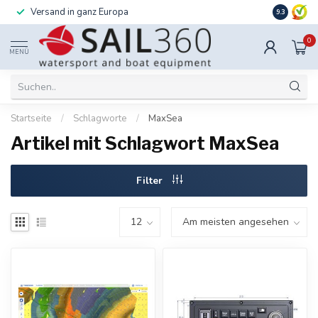
Versand in ganz Europa
Installati
9.3
0
MENÜ
Startseite
/
Schlagworte
/
MaxSea
Artikel mit Schlagwort MaxSea
Filter