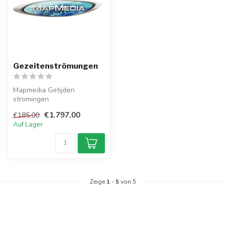
Gezeitenströmungen
Mapmedia Getijden
stromingen
€1.797,00
€185,00
Auf Lager
Zeige
1
-
5
von 5