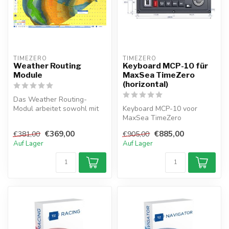
TIMEZERO 
TIMEZERO 
Weather Routing
Keyboard MCP-10 für
Module
MaxSea TimeZero
(horizontal)
Das Weather Routing-
Modul arbeitet sowohl mit
Keyboard MCP-10 voor
TZ Navigator als auch mit
MaxSea TimeZero
TZ Profe...
(horizontal)
€369,00
€885,00
€381,00
€905,00
Auf Lager
Auf Lager