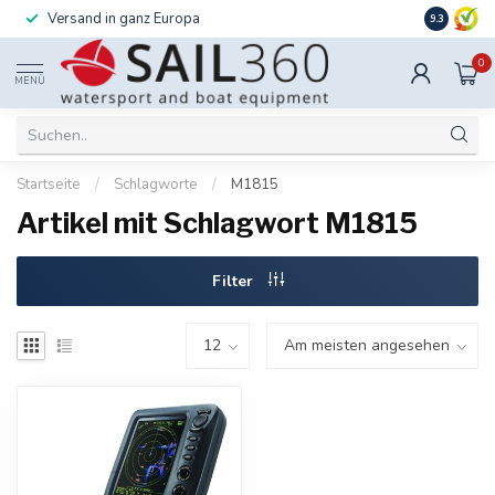
Versand in ganz Europa
Installati
9.3
0
MENÜ
Startseite
/
Schlagworte
/
M1815
Artikel mit Schlagwort M1815
Filter