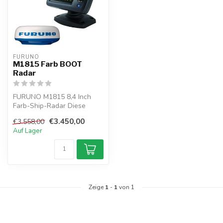
FURUNO
M1815 Farb BOOT
Radar
FURUNO M1815 8,4 Inch
Farb-Ship-Radar Diese
Standalone-Radar ist die
€3.450,00
€3.558,00
perfekte Lö...
Auf Lager
Zeige
1
-
1
von 1