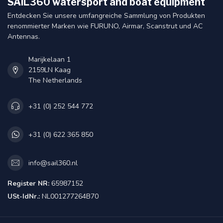
SAIL360 watersport and boat equipment
Entdecken Sie unsere umfangreiche Sammlung von Produkten
renommierter Marken wie FURUNO, Airmar, Scanstrut und AC
Antennas.
Marijkelaan 1
2159LN Kaag
The Netherlands
+31 (0) 252 544 772
+31 (0) 622 365 850
info@sail360.nl
Register NR:
65987152
USt-IdNr.:
NL001277264B70