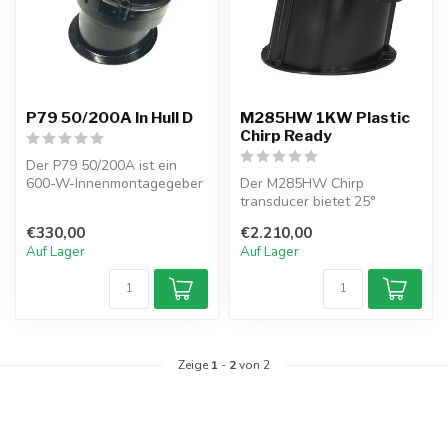
P79 50/200A In Hull D
M285HW 1KW Plastic
Chirp Ready
Der P79 50/200A ist ein
600-W-Innenmontagegeber
Der M285HW Chirp
mit Dualfrequenz für GFK-
transducer bietet 25°
Rümpfe....
Strahlbreite über 150–
€330,00
€2.210,00
250 kHz CHIRP, perf...
Auf Lager
Auf Lager
Zeige
1
-
2
von 2