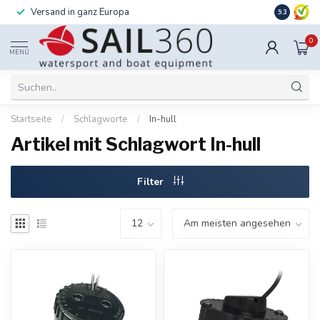
Versand in ganz Europa
Installati
9.3
0
MENÜ
Startseite
/
Schlagworte
/
In-hull
Artikel mit Schlagwort In-hull
Filter