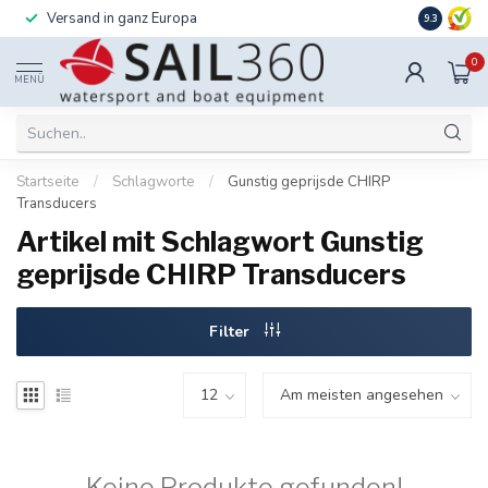
Versand in ganz Europa
Installati
9.3
0
MENÜ
Startseite
/
Schlagworte
/
Gunstig geprijsde CHIRP
Transducers
Artikel mit Schlagwort Gunstig
geprijsde CHIRP Transducers
Filter
Keine Produkte gefunden!