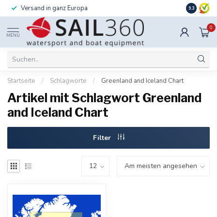
Versand in ganz Europa
Installati
9.3
0
MENÜ
Startseite
/
Schlagworte
/
Greenland and Iceland Chart
Artikel mit Schlagwort Greenland
and Iceland Chart
Filter