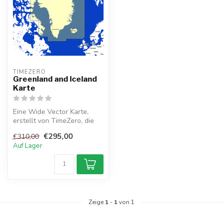
TIMEZERO 
Greenland and Iceland
Karte
Eine Wide Vector Karte,
erstellt von TimeZero, die
die Greenland and Iceland
€295,00
€310,00
Ge...
Auf Lager
Zeige
1
-
1
von 1