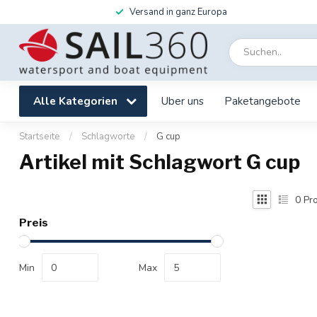
Versand in ganz Europa
Alle Kategorien
Uber uns
Paketangebote
Startseite
/
Schlagworte
/
G cup
Artikel mit Schlagwort G cup
0
Pro
Preis
Min
Max