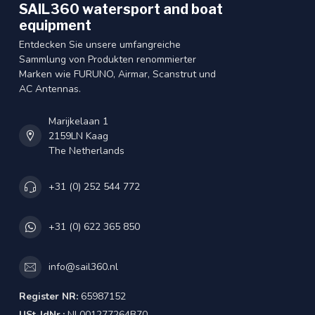
SAIL360 watersport and boat
equipment
Entdecken Sie unsere umfangreiche
Sammlung von Produkten renommierter
Marken wie FURUNO, Airmar, Scanstrut und
AC Antennas.
Marijkelaan 1
2159LN Kaag
The Netherlands
+31 (0) 252 544 772
+31 (0) 622 365 850
info@sail360.nl
Register NR:
65987152
USt-IdNr.:
NL001277264B70