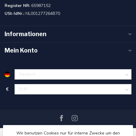
Register NR:
65987152
USt-IdNr.:
NL001277264B70
Informationen
Mein Konto
€
Wir benutzen Cookies nur für interne Zwecke um den