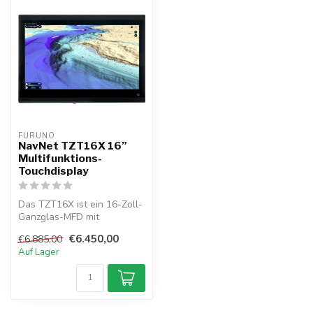
FURUNO
NavNet TZT16X 16”
Multifunktions-
Touchdisplay
Das TZT16X ist ein 16-Zoll-
Ganzglas-MFD mit
Touchscreen für Jachten,
€6.450,00
€6.885,00
eingebautem...
Auf Lager