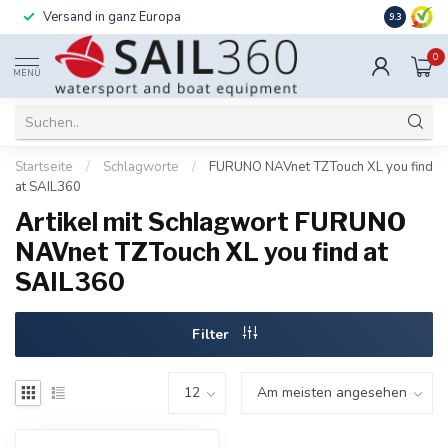
Versand in ganz Europa
Installati
9.3
0
MENÜ
Startseite
/
Schlagworte
/
FURUNO NAVnet TZTouch XL you find
at SAIL360
Artikel mit Schlagwort FURUNO
NAVnet TZTouch XL you find at
SAIL360
Filter