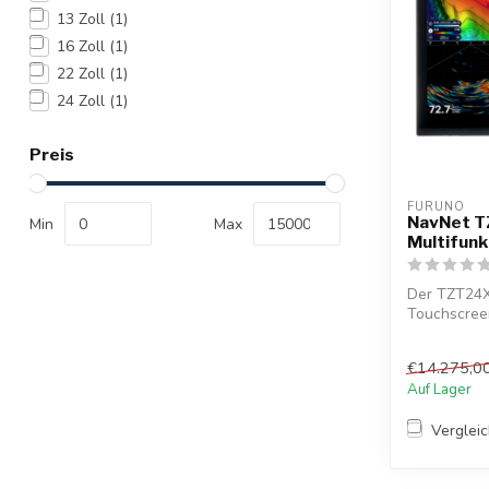
13 Zoll
(1)
16 Zoll
(1)
22 Zoll
(1)
24 Zoll
(1)
Preis
FURUNO
NavNet 
Min
Max
Multifunk
Der TZT24X
Touchscreen
Integration. 
€14.275,0
Auf Lager
Verglei