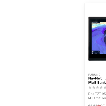
FURUNO
NavNet T
Multifunk
Das TZT16X 
MFD mit Tou
eingebautem
€6.885,00