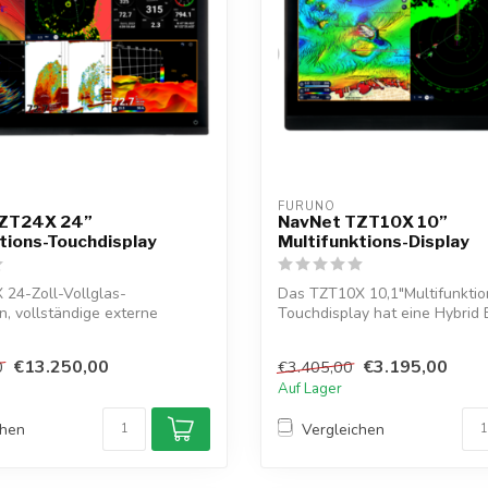
FURUNO
TZT24X 24”
NavNet TZT10X 10”
tions-Touchdisplay
Multifunktions-Display
 24-Zoll-Vollglas-
Das TZT10X 10,1"Multifunktio
, vollständige externe
Touchdisplay hat eine Hybrid
Das ...
mit Touch...
€13.250,00
€3.195,00
0
€3.405,00
Auf Lager
chen
Vergleichen