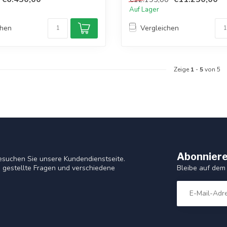
Auf Lager
chen
Vergleichen
Zeige
1
-
5
von 5
Abonniere
esuchen Sie unsere Kundendienstseite.
Bleibe auf dem
 gestellte Fragen und verschiedene