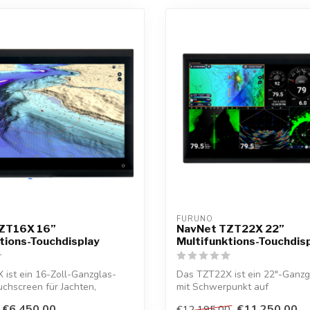
FURUNO
ZT16X 16”
NavNet TZT22X 22”
tions-Touchdisplay
Multifunktions-Touchdis
ist ein 16-Zoll-Ganzglas-
Das TZT22X ist ein 22"-Ganz
chscreen für Jachten,
mit Schwerpunkt auf
...
Netzwerkkonnektivität, s...
€6.450,00
€11.250,00
€12.195,00