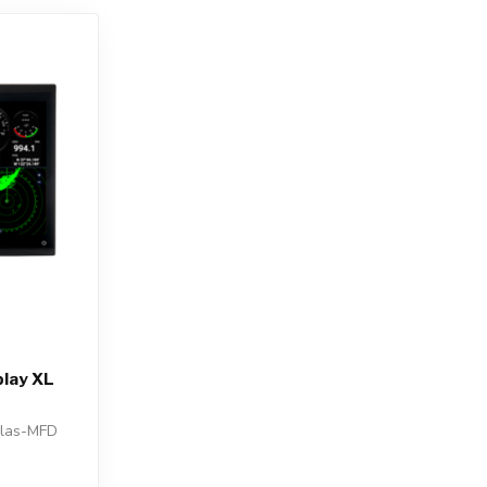
play XL
glas-MFD