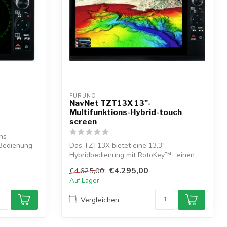
FURUNO
NavNet TZT13X 13"-
Multifunktions-Hybrid-touch
screen
ns-
 Bedienung
Das TZT13X bietet eine 13,3"-
Hybridbedienung mit RotoKey™ , einen
eingebauten 1k...
€4.295,00
€4.625,00
Auf Lager
Vergleichen