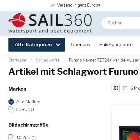
Versand in ganz Europa
Alle Kategorien
Uber uns
Paketangebote
Startseite
/
Schlagworte
/
Furuno Navnet TZT24X van de XL seri
Artikel mit Schlagwort Furuno
5
Pro
Marken
Alle Marken
FURUNO
Bildschirmgröße
10 Zoll
(1)