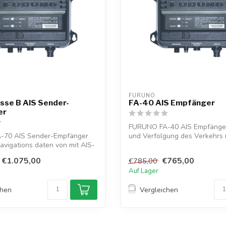
FURUNO
sse B AIS Sender-
FA-40 AIS Empfänger
er
FURUNO FA-40 AIS Empfänger
-70 AIS Sender-Empfänger
und Verfolgung des Verkehrs 
vigations daten von mit AIS-
Sch...
€1.075,00
€765,00
€785,00
Auf Lager
chen
Vergleichen